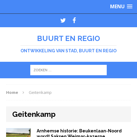
MENU
BUURT EN REGIO
ONTWIKKELING VAN STAD, BUURT EN REGIO
Home
Geitenkamp
Geitenkamp
Arnhemse historie: Beukenlaan-Noord
wordt Saksen Weimar-kazerne