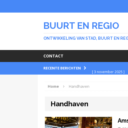
BUURT EN REGIO
ONTWIKKELING VAN STAD, BUURT EN RE
CONTACT
RECENTE BERICHTEN
[ 3 november 2025 ]
BUURT
Home
Handhaven
[ 30 september 2025 
Handhaven
BUURT
[ 26 februari 2024 ]
Ams
Stichting Meer