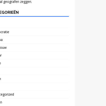
al geografen zeggen.
EGORIEËN
cratie
pa
bouw
r
e
n
tegorized
n