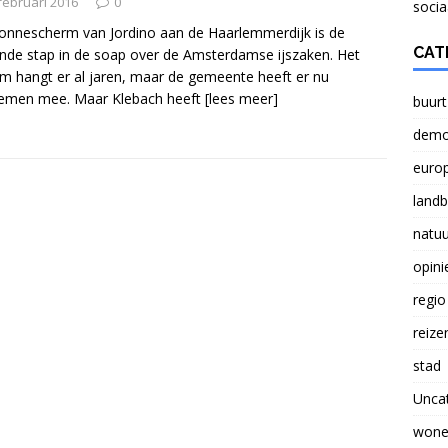
NATUUR
februari 2016
0
socia
onnescherm van Jordino aan de Haarlemmerdijk is de
Verlichting lasten boeren probleem voor Nederland
CAT
nde stap in de soap over de Amsterdamse ijszaken. Het
m hangt er al jaren, maar de gemeente heeft er nu
lemen mee. Maar Klebach heeft
[lees meer]
buurt
Brief aan Paul Smeulders, wethouder in Arnhem.
demo
euro
land
natuu
opini
regio
reize
stad
Unca
wone