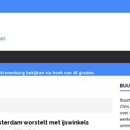
GIO
Kronenburg bekijken via hoek van 45 graden.
BUU
Startnotitie zet buurtbewoners buitenspel
]
Buurt
Chris
over 
Jonge bomen verzamelen in Park Zijpendaal met
werke
terdam worstelt met ijswinkels
ommel
bomennu