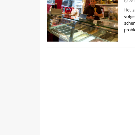
28 
Het z
[ 13 februari 2024 ]
volge
scher
DEMOCRATIE
prob
[ 24 februari 2026 ]
BUURT