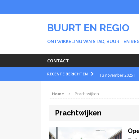
BUURT EN REGIO
ONTWIKKELING VAN STAD, BUURT EN RE
CONTACT
RECENTE BERICHTEN
[ 3 november 2025 ]
BUURT
Home
Prachtwijken
[ 30 september 2025 
Prachtwijken
BUURT
[ 26 februari 2024 ]
Ope
Stichting Meer