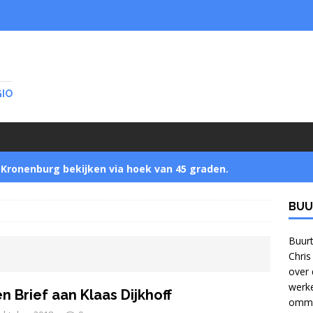
GIO
Kronenburg bekijken via hoek van 45 graden.
BUU
Startnotitie zet buurtbewoners buitenspel
]
Buurt
Chris
over 
Jonge bomen verzamelen in Park Zijpendaal met
werke
n Brief aan Klaas Dijkhoff
ommel
bomennu