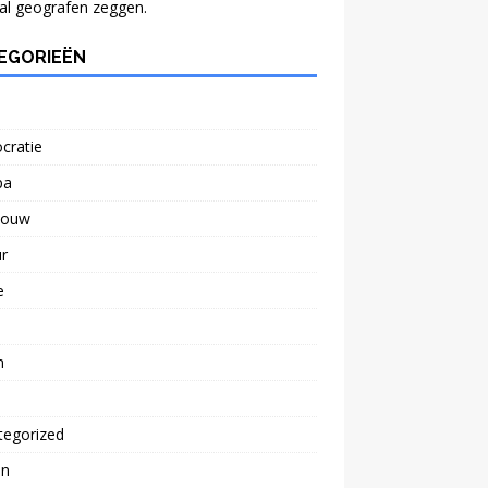
al geografen zeggen.
EGORIEËN
cratie
pa
bouw
r
e
n
tegorized
n