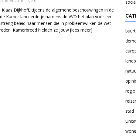
NATUUR
oktober 2018
0
socia
 Klaas Dijkhoff, tijdens de algemene beschouwingen in de
Verlichting lasten boeren probleem voor Nederland
CAT
e Kamer lanceerde je namens de VVD het plan voor een
 streng beleid naar mensen die in probleemwijken de wet
reden. Kamerbreed hielden ze jouw
[lees meer]
buurt
Brief aan Paul Smeulders, wethouder in Arnhem.
demo
euro
land
natuu
opini
regio
reize
stad
Unca
wone