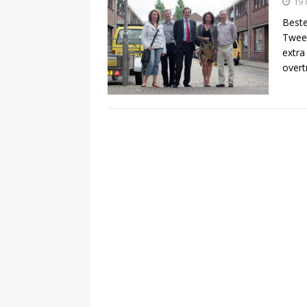
19 
Beste
[ 13 februari 2024 ]
Tweed
extra
DEMOCRATIE
overt
[ 24 februari 2026 ]
BUURT