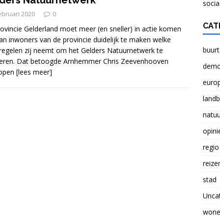
ders Natuurnetwerk“
NATUUR
socia
ebruari 2020
0
Verlichting lasten boeren probleem voor Nederland
CAT
ovincie Gelderland moet meer (en sneller) in actie komen
n inwoners van de provincie duidelijk te maken welke
buurt
egelen zij neemt om het Gelders Natuurnetwerk te
seren. Dat betoogde Arnhemmer Chris Zeevenhooven
Brief aan Paul Smeulders, wethouder in Arnhem.
demo
lopen
[lees meer]
euro
land
natuu
opini
regio
reize
stad
Unca
wone