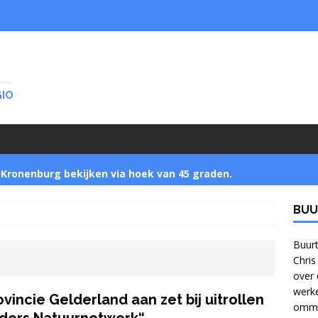
GIO
Kronenburg bekijken via hoek van 45 graden.
BUU
Startnotitie zet buurtbewoners buitenspel
]
Buurt
Chris
over 
Jonge bomen verzamelen in Park Zijpendaal met
werke
ovincie Gelderland aan zet bij uitrollen
ommel
bomennu