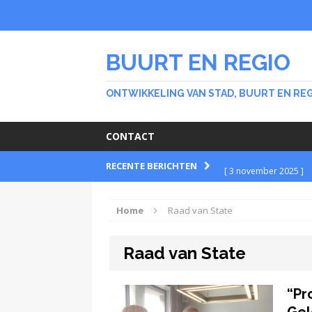
BUURT EN REGIO
ONTWIKKELING VAN STAD, BUURT EN RE
CONTACT
RECENTE BERICHTEN
[ 3 november 2025 ]
BUURT
Home
Raad van State
[ 30 september 2025 
Raad van State
BUURT
[ 26 februari 2024 ]
“Pr
Stichting Meer