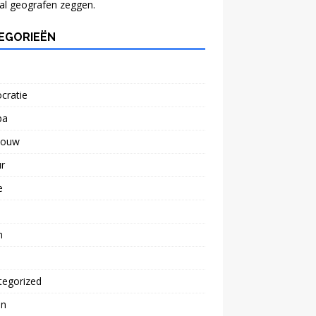
al geografen zeggen.
EGORIEËN
cratie
pa
bouw
r
e
n
tegorized
n