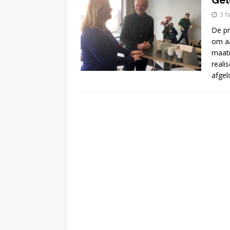
Gel
3 f
[ 13 februari 2024 ]
De pr
om aa
DEMOCRATIE
maatr
reali
[ 24 februari 2026 ]
afge
BUURT