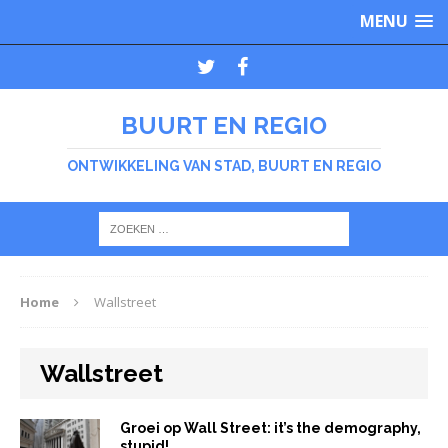
MENU
BUURT EN REGIO
ONTWIKKELING VAN STAD, BUURT EN REGIO
Home
Wallstreet
Wallstreet
Groei op Wall Street: it’s the demography,
stupid!