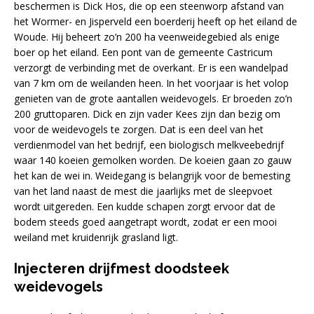
beschermen is Dick Hos, die op een steenworp afstand van
het Wormer- en Jisperveld een boerderij heeft op het eiland de
Woude. Hij beheert zo’n 200 ha veenweidegebied als enige
boer op het eiland. Een pont van de gemeente Castricum
verzorgt de verbinding met de overkant. Er is een wandelpad
van 7 km om de weilanden heen. In het voorjaar is het volop
genieten van de grote aantallen weidevogels. Er broeden zo’n
200 gruttoparen. Dick en zijn vader Kees zijn dan bezig om
voor de weidevogels te zorgen. Dat is een deel van het
verdienmodel van het bedrijf, een biologisch melkveebedrijf
waar 140 koeien gemolken worden. De koeien gaan zo gauw
het kan de wei in. Weidegang is belangrijk voor de bemesting
van het land naast de mest die jaarlijks met de sleepvoet
wordt uitgereden. Een kudde schapen zorgt ervoor dat de
bodem steeds goed aangetrapt wordt, zodat er een mooi
weiland met kruidenrijk grasland ligt.
Injecteren drijfmest doodsteek
weidevogels