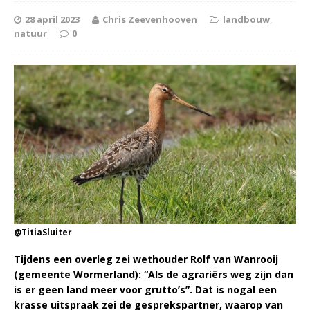
28 april 2023
Chris Zeevenhooven
landbouw
,
natuur
0
@TitiaSluiter
Tijdens een overleg zei wethouder Rolf van Wanrooij
(gemeente Wormerland): “Als de agrariërs weg zijn dan
is er geen land meer voor grutto’s”. Dat is nogal een
krasse uitspraak zei de gesprekspartner, waarop van