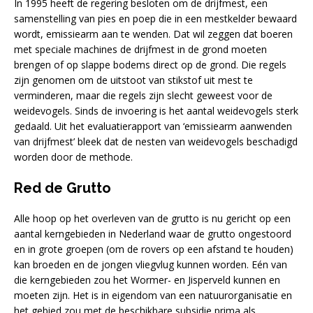
In 1995 heeft de regering besloten om de drijfmest, een
samenstelling van pies en poep die in een mestkelder bewaard
wordt, emissiearm aan te wenden. Dat wil zeggen dat boeren
met speciale machines de drijfmest in de grond moeten
brengen of op slappe bodems direct op de grond. Die regels
zijn genomen om de uitstoot van stikstof uit mest te
verminderen, maar die regels zijn slecht geweest voor de
weidevogels. Sinds de invoering is het aantal weidevogels sterk
gedaald. Uit het evaluatierapport van ‘emissiearm aanwenden
van drijfmest’ bleek dat de nesten van weidevogels beschadigd
worden door de methode.
Red de Grutto
Alle hoop op het overleven van de grutto is nu gericht op een
aantal kerngebieden in Nederland waar de grutto ongestoord
en in grote groepen (om de rovers op een afstand te houden)
kan broeden en de jongen vliegvlug kunnen worden. Eén van
die kerngebieden zou het Wormer- en Jisperveld kunnen en
moeten zijn. Het is in eigendom van een natuurorganisatie en
het gebied zou met de beschikbare subsidie prima als