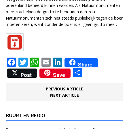
boerenland beheerd kunnen worden. Als Natuurmonumenten
mee zou helpen de grutto te behouden dan zou
Natuurmonumenten zich niet steeds publiekelijk tegen de boer
moeten keren, want zonder de boer is er geen grutto meer.
F
T
W
E
Li
Share
a
w
h
m
n
D
Post
Save
c
it
at
ai
k
el
e
te
s
l
e
e
PREVIOUS ARTICLE
NEXT ARTICLE
b
r
A
dI
n
o
p
n
o
p
BUURT EN REGIO
k