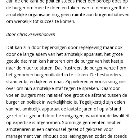
aan de ene kant de politiek steeds meer een beroep doet op
de burger om mee te doen en taken over te nemen geeft de
ambtelijke organisatie nog geen ruimte aan burgerinitiatieven
om werkelijk tot succes te komen.
Door Chris Zeevenhooven
Dat kan zijn door beperkingen door regelgeving maar ook
door de lange adem van het ambtelijk apparaat, het grote
geduld dat men kan hanteren om de burger van het kastje
naar de muur te sturen. Dat frustreert de burger vanzelf om
het genomen burgerinitiatief in te slikken. De bestuurders
staan er bij en kijken er naar. Zij piekeren er vooralsnog niet
over om hun ambtelijke staf tegen te spreken. Daardoor
voelen burgers met initiatief hoe groot de afstand tussen de
burger en politiek in werkelijkheid is. Tegelijkertijd zijn delen
van het ambtelijk apparaat de laatste jaren of op afstand
gezet of uitgedund door bezuinigingen, waardoor de kwaliteit
op expertise is afgenomen. Sommige gemeenten hebben
ambtenaren in een carroussel gezet of gekozen voor
management van inhoudsloos leidinggeven zodat de steeds