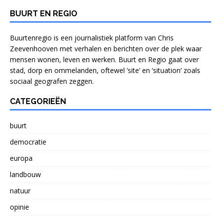
o
p
n
o
p
BUURT EN REGIO
k
Buurtenregio is een journalistiek platform van Chris
Zeevenhooven met verhalen en berichten over de plek waar
mensen wonen, leven en werken. Buurt en Regio gaat over
stad, dorp en ommelanden, oftewel ’site’ en ’situation’ zoals
sociaal geografen zeggen.
CATEGORIEËN
buurt
democratie
europa
landbouw
natuur
opinie