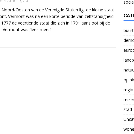
NATUUR
mei 2016
0
socia
t Noord-Oosten van de Verenigde Staten ligt de kleine staat
Verlichting lasten boeren probleem voor Nederland
CAT
nt. Vermont was na een korte periode van zelfstandigheid
 1777 de veertiende staat die zich in 1791 aansloot bij de
n. Vermont was
[lees meer]
buurt
Brief aan Paul Smeulders, wethouder in Arnhem.
demo
euro
land
natuu
opini
regio
reize
stad
Unca
wone