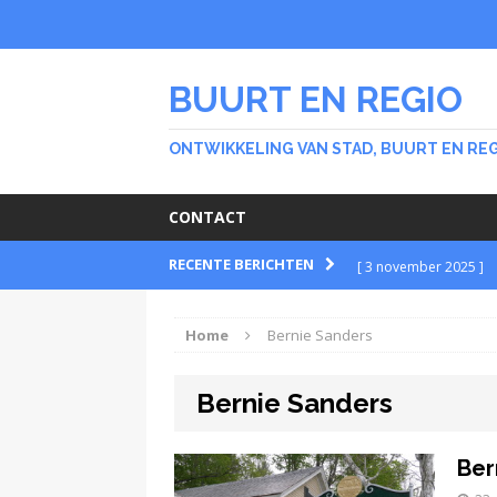
BUURT EN REGIO
ONTWIKKELING VAN STAD, BUURT EN RE
CONTACT
RECENTE BERICHTEN
[ 3 november 2025 ]
BUURT
Home
Bernie Sanders
[ 30 september 2025 
Bernie Sanders
BUURT
[ 26 februari 2024 ]
Ber
Stichting Meer