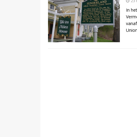
23 
In he
[ 13 februari 2024 ]
Vermo
vanaf
DEMOCRATIE
Unio
[ 24 februari 2026 ]
BUURT