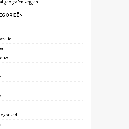
al geografen zeggen.
EGORIEËN
cratie
pa
bouw
r
e
n
tegorized
n