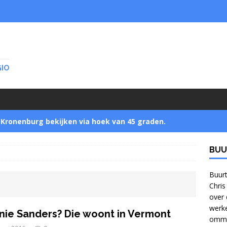
GIO
Kronenburg bekijken via hoek van 45 graden.
BUU
Startnotitie zet buurtbewoners buitenspel
]
Buurt
Chris
over 
Jonge bomen verzamelen in Park Zijpendaal met
werke
nie Sanders? Die woont in Vermont
ommel
bomennu