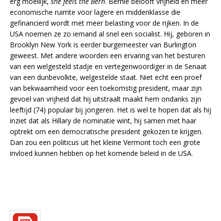
erg moeilijk,
she feels the Bern
. Bernie belooft vrijheid en meer
economische ruimte voor lagere en middenklasse die
gefinancierd wordt met meer belasting voor de rijken. In de
USA noemen ze zo iemand al snel een socialist. Hij, geboren in
Brooklyn New York is eerder burgemeester van Burlington
geweest. Met andere woorden een ervaring van het besturen
van een welgesteld stadje en vertegenwoordiger in de Senaat
van een dunbevolkte, welgestelde staat. Niet echt een proef
van bekwaamheid voor een toekomstig president, maar zijn
gevoel van vrijheid dat hij uitstraalt maakt hem ondanks zijn
leeftijd (74) populair bij jongeren. Het is wel te hopen dat als hij
inziet dat als Hillary de nominatie wint, hij samen met haar
optrekt om een democratische president gekozen te krijgen.
Dan zou een politicus uit het kleine Vermont toch een grote
invloed kunnen hebben op het komende beleid in de USA.