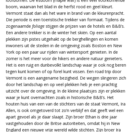
loofbomen. De esdoorn (maple leaf) is een veel voorkomende
boom, waarvan het blad in de herfst rood en geel kleurt.
Vermont staat dan als het ware in brand van de kleurenpracht.
Die periode is een toeristische trekker van formaat. Tijdens de
zogenaamde
foliage
stijgen de prijzen van de hotels en B&B’s.
Een andere trekker is in de winter het skiën. Op een aantal
plekken zijn pistes uitgehakt op de berghellingen en komen
inwoners uit de steden in de omgeving zoals Boston en New
York op een paar uur rijden van wintersport genieten. In de
zomer is het meer voor de hikers en andere natuur genieters.
Het is een ruig en dunbevolkt landschap waar je ook nog beren
tegen kunt komen of op forel kunt vissen. Een road trip door
Vermont is een aangename bezigheid. De wegen slingeren zich
door het landschap en op veel plekken heb je een prachtig
uitzicht over de omgeving. In de kleine plaatsjes zijn er plekken
waar je kunt overnachten zoals in historische B&B’s. Het
houten huis van een van de stichters van de staat Vermont, Ira
Allen, is ook omgetoverd tot zo’n verblijf en dat geeft wel een
apart gevoel als je daar slaapt. Zijn broer Ethan is drie jaar
vastgehouden door de Britse autoriteiten, omdat hij in New
England een nieuwe vrije wereld wilde stichten. Zijn broer Ira