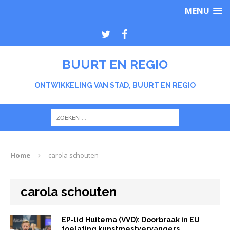
MENU
BUURT EN REGIO
ONTWIKKELING VAN STAD, BUURT EN REGIO
Home
carola schouten
carola schouten
EP-lid Huitema (VVD): Doorbraak in EU
toelating kunstmestvervangers