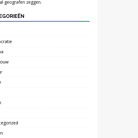
al geografen zeggen.
EGORIEËN
cratie
pa
bouw
r
e
n
tegorized
n