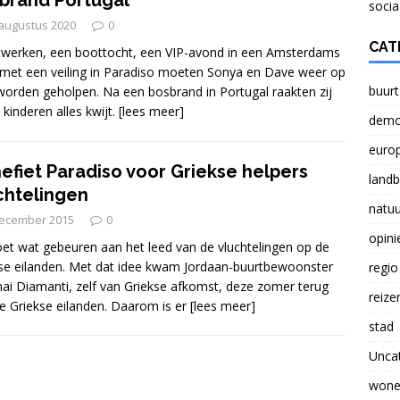
brand Portugal
NATUUR
socia
augustus 2020
0
Verlichting lasten boeren probleem voor Nederland
CAT
werken, een boottocht, een VIP-avond in een Amsterdams
 met een veiling in Paradiso moeten Sonya en Dave weer op
buurt
orden geholpen. Na een bosbrand in Portugal raakten zij
 kinderen alles kwijt.
[lees meer]
Brief aan Paul Smeulders, wethouder in Arnhem.
demo
euro
efiet Paradiso voor Griekse helpers
land
chtelingen
natuu
december 2015
0
opini
et wat gebeuren aan het leed van de vluchtelingen op de
se eilanden. Met dat idee kwam Jordaan-buurtbewoonster
regio
i Diamanti, zelf van Griekse afkomst, deze zomer terug
reize
e Griekse eilanden. Daarom is er
[lees meer]
stad
Unca
wone