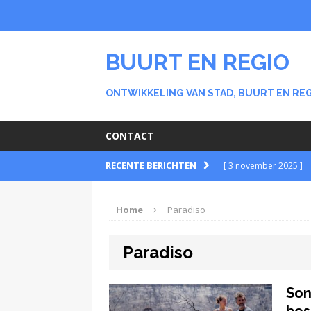
BUURT EN REGIO
ONTWIKKELING VAN STAD, BUURT EN RE
CONTACT
RECENTE BERICHTEN
[ 3 november 2025 ]
BUURT
Home
Paradiso
[ 30 september 2025 
Paradiso
BUURT
[ 26 februari 2024 ]
Son
Stichting Meer