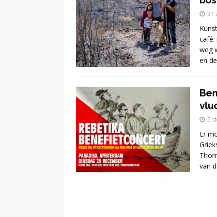
bos
31 
[ 13 februari 2024 ]
Kunst
café:
DEMOCRATIE
weg w
en de
[ 24 februari 2026 ]
BUURT
Ben
vlu
5 
Er mo
Griek
Thoma
van d