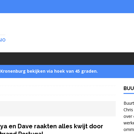
GIO
Kronenburg bekijken via hoek van 45 graden.
BUU
Startnotitie zet buurtbewoners buitenspel
]
Buurt
Chris
over 
Jonge bomen verzamelen in Park Zijpendaal met
werke
ya en Dave raakten alles kwijt door
ommel
bomennu