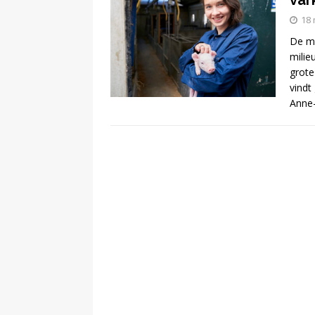
var
18 
[ 13 februari 2024 ]
De me
milie
DEMOCRATIE
grote
vindt
[ 24 februari 2026 ]
Anne-
BUURT