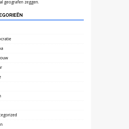
al geografen zeggen.
EGORIEËN
cratie
pa
bouw
r
e
n
tegorized
n