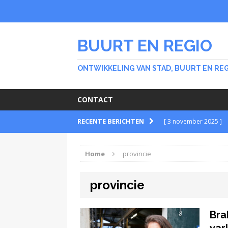
BUURT EN REGIO
ONTWIKKELING VAN STAD, BUURT EN RE
CONTACT
RECENTE BERICHTEN
[ 3 november 2025 ]
BUURT
Home
provincie
[ 30 september 2025 
provincie
BUURT
[ 26 februari 2024 ]
Bra
Stichting Meer