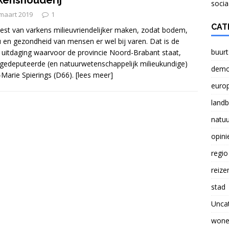
kenshouderij
NATUUR
socia
maart 2019
1
Verlichting lasten boeren probleem voor Nederland
CAT
st van varkens milieuvriendelijker maken, zodat bodem,
u en gezondheid van mensen er wel bij varen. Dat is de
buurt
 uitdaging waarvoor de provincie Noord-Brabant staat,
 gedeputeerde (en natuurwetenschappelijk milieukundige)
Brief aan Paul Smeulders, wethouder in Arnhem.
demo
Marie Spierings (D66).
[lees meer]
euro
land
natuu
opini
regio
reize
stad
Unca
wone