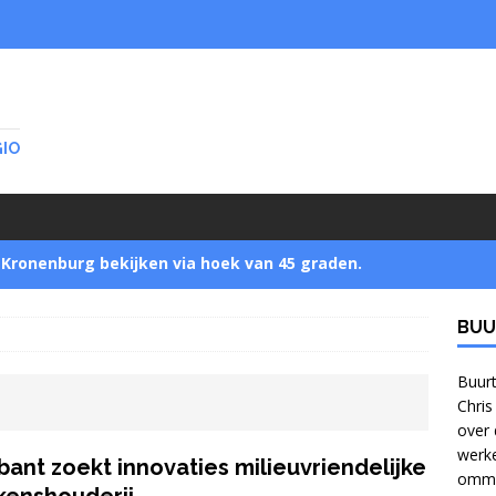
GIO
Kronenburg bekijken via hoek van 45 graden.
BUU
Startnotitie zet buurtbewoners buitenspel
]
Buurt
Chris
over 
Jonge bomen verzamelen in Park Zijpendaal met
werke
bant zoekt innovaties milieuvriendelijke
ommel
bomennu