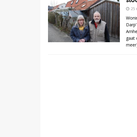
slo
25 
[ 13 februari 2024 ]
Wonin
Darp‘
DEMOCRATIE
Arnhe
gaat 
[ 24 februari 2026 ]
meer
BUURT