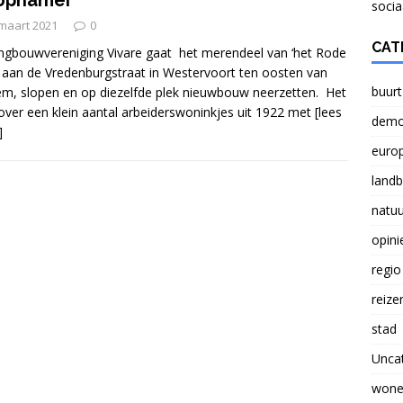
ophamer
NATUUR
socia
maart 2021
0
Verlichting lasten boeren probleem voor Nederland
CAT
gbouwvereniging Vivare gaat het merendeel van ‘het Rode
 aan de Vredenburgstraat in Westervoort ten oosten van
buurt
m, slopen en op diezelfde plek nieuwbouw neerzetten. Het
over een klein aantal arbeiderswoninkjes uit 1922 met
[lees
Brief aan Paul Smeulders, wethouder in Arnhem.
demo
]
euro
land
natuu
opini
regio
reize
stad
Unca
wone