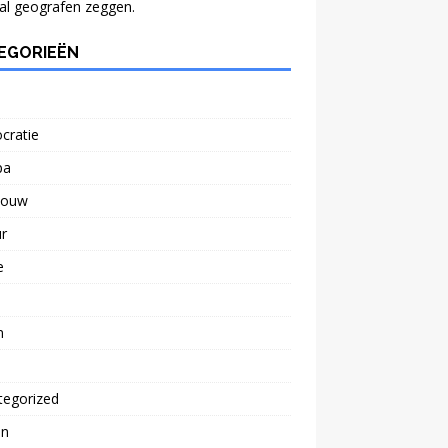
al geografen zeggen.
EGORIEËN
cratie
pa
bouw
r
e
n
tegorized
n