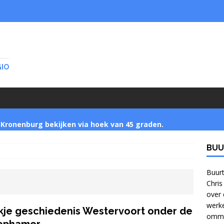
GIO
Kronenburg bekijken via hoek van 45 graden.
BUU
Startnotitie zet buurtbewoners buitenspel
]
Buurt
Chris
over 
Jonge bomen verzamelen in Park Zijpendaal met
werke
kje geschiedenis Westervoort onder de
ommel
bomennu