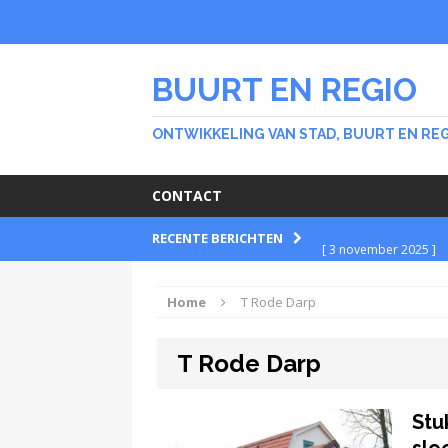
BUURT EN REGIO
ONTWIKKELING VAN STAD, BUURT EN RE
CONTACT
RECENTE BERICHTEN
[ 3 november 2025 ]
BUURT
Home
T Rode Darp
[ 30 september 2025 
T Rode Darp
BUURT
[ 26 februari 2024 ]
Stu
Stichting Meer