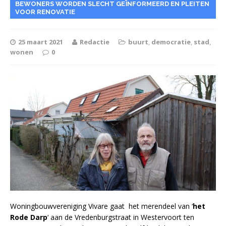
BEWONERS WORDEN SLECHT GEÏNFORMEERD EN PLEITEN
VOOR RENOVATIE
25 maart 2021
Redactie
buurt
,
democratie
,
stad
,
wonen
0
Woningbouwvereniging Vivare gaat het merendeel van ‘
het
Rode Darp
‘ aan de Vredenburgstraat in Westervoort ten