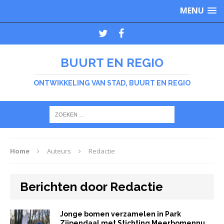
MENU
BUURT EN REGIO
ONTWIKKELING VAN STAD, BUURT EN REGIO
Home
Auteurs
Redactie
Berichten door Redactie
Jonge bomen verzamelen in Park
Zijpendaal met Stichting Meerbomennu