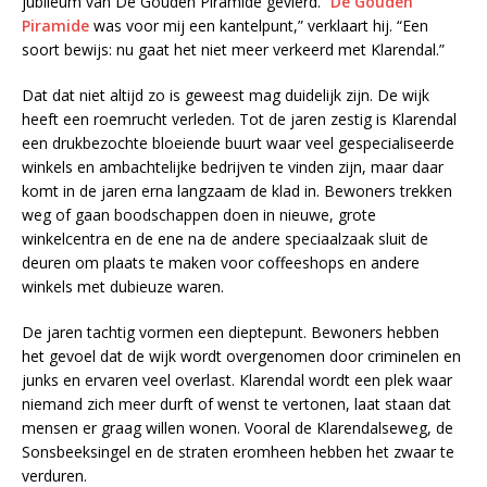
jubileum van De Gouden Piramide gevierd. “
De Gouden
Piramide
was voor mij een kantelpunt,” verklaart hij. “Een
soort bewijs: nu gaat het niet meer verkeerd met Klarendal.”
Dat dat niet altijd zo is geweest mag duidelijk zijn. De wijk
heeft een roemrucht verleden. Tot de jaren zestig is Klarendal
een drukbezochte bloeiende buurt waar veel gespecialiseerde
winkels en ambachtelijke bedrijven te vinden zijn, maar daar
komt in de jaren erna langzaam de klad in. Bewoners trekken
weg of gaan boodschappen doen in nieuwe, grote
winkelcentra en de ene na de andere speciaalzaak sluit de
deuren om plaats te maken voor coffeeshops en andere
winkels met dubieuze waren.
De jaren tachtig vormen een dieptepunt. Bewoners hebben
het gevoel dat de wijk wordt overgenomen door criminelen en
junks en ervaren veel overlast. Klarendal wordt een plek waar
niemand zich meer durft of wenst te vertonen, laat staan dat
mensen er graag willen wonen. Vooral de Klarendalseweg, de
Sonsbeeksingel en de straten eromheen hebben het zwaar te
verduren.