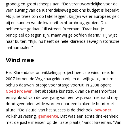
grondig en grootscheeps aan. “De verantwoordelijke voor de
vernieuwing van de Klarendalseweg zei: ons budget is beperkt.
Als jullie twee ton op tafel leggen, krijgen we er Europees geld
bij en kunnen we de kwaliteit echt omhoog gooien. Dat
hebben we gedaan,” illustreert Breeman. “Daar kun je
principieel op tegen zijn, maar wij geloofden daarin.” Hij wijst
naar buiten: “Kijk, nu heeft de hele Klarendalseweg historische
lantaarnpalen.”
Wind mee
Het Klarendalse ontwikkelingsproject heeft de wind mee. In
2007 komen de Vogelaargelden vrij en de wijk gaat, ook met
behulp daarvan, stapje voor stapje vooruit. In 2008 opent
Goed Proeven
, het absolute kunststuk van de metamorfose
en symbool van de overgang van een wijk waar niemand nog
dood gevonden wilde worden naar een blakende buurt met
allure. “De sleutel van het succes is de driehoek:
bewoner
,
Volkshuisvesting,
gemeente
. Dat was een echte drie-eenheid
met de juiste mensen op de juiste plaats,” vindt Breeman. “Van