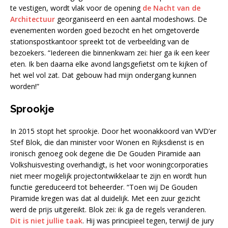
te vestigen, wordt vlak voor de opening
de Nacht van de
Architectuur
georganiseerd en een aantal modeshows. De
evenementen worden goed bezocht en het omgetoverde
stationspostkantoor spreekt tot de verbeelding van de
bezoekers. “Iedereen die binnenkwam zei: hier ga ik een keer
eten. Ik ben daarna elke avond langsgefietst om te kijken of
het wel vol zat. Dat gebouw had mijn ondergang kunnen
worden!”
Sprookje
In 2015 stopt het sprookje. Door het woonakkoord van VVD’er
Stef Blok, die dan minister voor Wonen en Rijksdienst is en
ironisch genoeg ook degene die De Gouden Piramide aan
Volkshuisvesting overhandigt, is het voor woningcorporaties
niet meer mogelijk projectontwikkelaar te zijn en wordt hun
functie gereduceerd tot beheerder. “Toen wij De Gouden
Piramide kregen was dat al duidelijk. Met een zuur gezicht
werd de prijs uitgereikt. Blok zei: ik ga de regels veranderen.
Dit is niet jullie taak
. Hij was principieel tegen, terwijl de jury