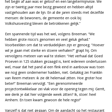
het begin af aan was er geloof en een langetermijnvisie. We
zijn er twintig jaar mee bezig geweest en hebben altijd
vastgehouden aan de lijn. En al die jaren steeds met dezelfde
mensen: de bewoners, de gemeente en ook bij
Volkshuisvesting bleven de betrokkenen gelijk.”
Een spannende tijd was het wel, volgens Breeman. “We
hebben grote risico’s genomen en veel geluk gehad.”
Voorbeelden om dat te verduidelijken zijn er genoeg. “Hoever
wil je gaan met sterke en stoere verhalen?” grapt hij. Om
vervolgens meteen van wal te steken: “Het verhaal dat Goed
Proeven in 125 stukken gezaagd is, kent iedereen ondertussen
wel, maar dat het pand al een flink eind in aanbouw was toen
we nog geen ondernemer hadden, niet. Gelukkig zei Franklin
van Reem meteen: ik zie dit helemaal zitten. Hoe groter hoe
beter!” Breeman vervolgt. “Een gerenommeerde
projectontwikkelaar zei vlak voor de opening tegen mij: Gerrit,
wie denk je dat hier volgende week zitten? Ik, stoer: heel
Arnhem. En toen kwam gewoon de hele regio!”
Vanzelf is dat niet gegaan. Om de aandacht op het restaurant