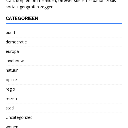
stad, dorp en ommelanden, oftewel ’site’ en ’situation’ zoals
sociaal geografen zeggen.
CATEGORIEËN
buurt
democratie
europa
landbouw
natuur
opinie
regio
reizen
stad
Uncategorized
wonen