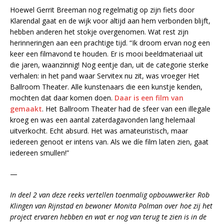
Hoewel Gerrit Breeman nog regelmatig op zijn fiets door
Klarendal gaat en de wijk voor altijd aan hem verbonden blijft,
hebben anderen het stokje overgenomen. Wat rest zijn
herinneringen aan een prachtige tijd. “Ik droom ervan nog een
keer een filmavond te houden. Er is mooi beeldmateriaal uit
die jaren, waanzinnig! Nog eentje dan, uit de categorie sterke
verhalen: in het pand waar Servitex nu zit, was vroeger Het
Ballroom Theater. Alle kunstenaars die een kunstje kenden,
mochten dat daar komen doen.
Daar is een film van
gemaakt
. Het Ballroom Theater had de sfeer van een illegale
kroeg en was een aantal zaterdagavonden lang helemaal
uitverkocht. Echt absurd. Het was amateuristisch, maar
iedereen genoot er intens van. Als we díe film laten zien, gaat
iedereen smullen!”
—
In deel 2 van deze reeks vertellen toenmalig opbouwwerker Rob
Klingen van Rijnstad en bewoner Monita Polman over hoe zij het
project ervaren hebben en wat er nog van terug te zien is in de