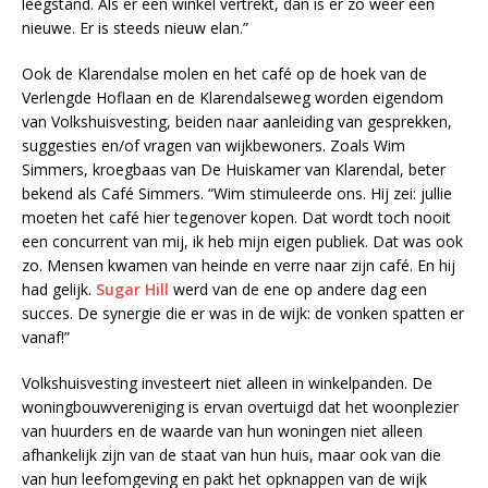
leegstand. Als er een winkel vertrekt, dan is er zo weer een
nieuwe. Er is steeds nieuw elan.”
Ook de Klarendalse molen en het café op de hoek van de
Verlengde Hoflaan en de Klarendalseweg worden eigendom
van Volkshuisvesting, beiden naar aanleiding van gesprekken,
suggesties en/of vragen van wijkbewoners. Zoals Wim
Simmers, kroegbaas van De Huiskamer van Klarendal, beter
bekend als Café Simmers. “Wim stimuleerde ons. Hij zei: jullie
moeten het café hier tegenover kopen. Dat wordt toch nooit
een concurrent van mij, ik heb mijn eigen publiek. Dat was ook
zo. Mensen kwamen van heinde en verre naar zijn café. En hij
had gelijk.
Sugar Hill
werd van de ene op andere dag een
succes. De synergie die er was in de wijk: de vonken spatten er
vanaf!”
Volkshuisvesting investeert niet alleen in winkelpanden. De
woningbouwvereniging is ervan overtuigd dat het woonplezier
van huurders en de waarde van hun woningen niet alleen
afhankelijk zijn van de staat van hun huis, maar ook van die
van hun leefomgeving en pakt het opknappen van de wijk