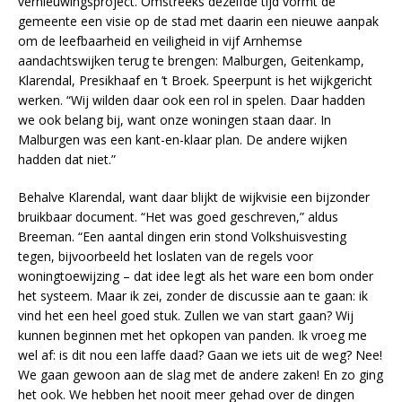
vernieuwingsproject. Omstreeks dezelfde tijd vormt de
gemeente een visie op de stad met daarin een nieuwe aanpak
om de leefbaarheid en veiligheid in vijf Arnhemse
aandachtswijken terug te brengen: Malburgen, Geitenkamp,
Klarendal, Presikhaaf en ’t Broek. Speerpunt is het wijkgericht
werken. “Wij wilden daar ook een rol in spelen. Daar hadden
we ook belang bij, want onze woningen staan daar. In
Malburgen was een kant-en-klaar plan. De andere wijken
hadden dat niet.”
Behalve Klarendal, want daar blijkt de wijkvisie een bijzonder
bruikbaar document. “Het was goed geschreven,” aldus
Breeman. “Een aantal dingen erin stond Volkshuisvesting
tegen, bijvoorbeeld het loslaten van de regels voor
woningtoewijzing – dat idee legt als het ware een bom onder
het systeem. Maar ik zei, zonder de discussie aan te gaan: ik
vind het een heel goed stuk. Zullen we van start gaan? Wij
kunnen beginnen met het opkopen van panden. Ik vroeg me
wel af: is dit nou een laffe daad? Gaan we iets uit de weg? Nee!
We gaan gewoon aan de slag met de andere zaken! En zo ging
het ook. We hebben het nooit meer gehad over de dingen