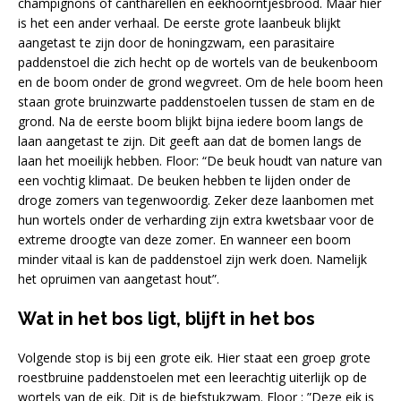
champignons of cantharellen en eekhoorntjesbrood. Maar hier
is het een ander verhaal. De eerste grote laanbeuk blijkt
aangetast te zijn door de honingzwam, een parasitaire
paddenstoel die zich hecht op de wortels van de beukenboom
en de boom onder de grond wegvreet. Om de hele boom heen
staan grote bruinzwarte paddenstoelen tussen de stam en de
grond. Na de eerste boom blijkt bijna iedere boom langs de
laan aangetast te zijn. Dit geeft aan dat de bomen langs de
laan het moeilijk hebben. Floor: “De beuk houdt van nature van
een vochtig klimaat. De beuken hebben te lijden onder de
droge zomers van tegenwoordig. Zeker deze laanbomen met
hun wortels onder de verharding zijn extra kwetsbaar voor de
extreme droogte van deze zomer. En wanneer een boom
minder vitaal is kan de paddenstoel zijn werk doen. Namelijk
het opruimen van aangetast hout”.
Wat in het bos ligt, blijft in het bos
Volgende stop is bij een grote eik. Hier staat een groep grote
roestbruine paddenstoelen met een leerachtig uiterlijk op de
wortels van de eik. Dit is de biefstukzwam. Floor : ”Deze eik is