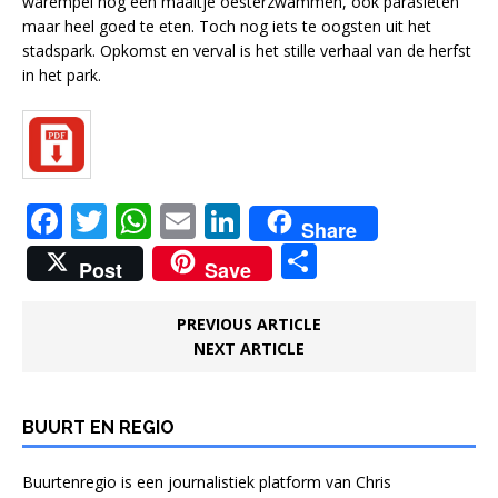
warempel nog een maaltje oesterzwammen, ook parasieten
maar heel goed te eten. Toch nog iets te oogsten uit het
stadspark. Opkomst en verval is het stille verhaal van de herfst
in het park.
F
T
W
E
Li
Share
a
w
h
m
n
D
Post
Save
c
it
at
ai
k
el
e
te
s
l
e
e
PREVIOUS ARTICLE
NEXT ARTICLE
b
r
A
dI
n
o
p
n
o
p
BUURT EN REGIO
k
Buurtenregio is een journalistiek platform van Chris