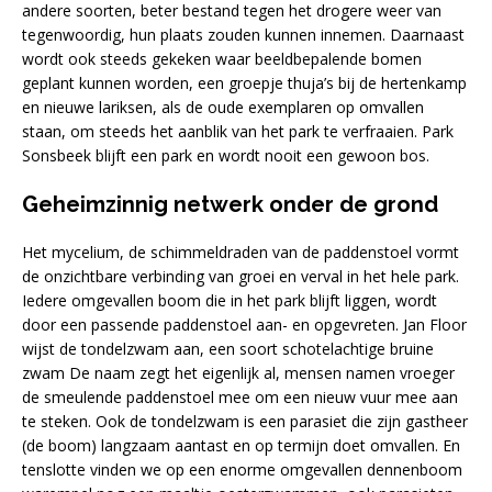
andere soorten, beter bestand tegen het drogere weer van
tegenwoordig, hun plaats zouden kunnen innemen. Daarnaast
wordt ook steeds gekeken waar beeldbepalende bomen
geplant kunnen worden, een groepje thuja’s bij de hertenkamp
en nieuwe lariksen, als de oude exemplaren op omvallen
staan, om steeds het aanblik van het park te verfraaien. Park
Sonsbeek blijft een park en wordt nooit een gewoon bos.
Geheimzinnig netwerk onder de grond
Het mycelium, de schimmeldraden van de paddenstoel vormt
de onzichtbare verbinding van groei en verval in het hele park.
Iedere omgevallen boom die in het park blijft liggen, wordt
door een passende paddenstoel aan- en opgevreten. Jan Floor
wijst de tondelzwam aan, een soort schotelachtige bruine
zwam De naam zegt het eigenlijk al, mensen namen vroeger
de smeulende paddenstoel mee om een nieuw vuur mee aan
te steken. Ook de tondelzwam is een parasiet die zijn gastheer
(de boom) langzaam aantast en op termijn doet omvallen. En
tenslotte vinden we op een enorme omgevallen dennenboom