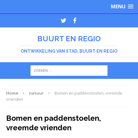
MENU
BUURT EN REGIO
ONTWIKKELING VAN STAD, BUURT EN REGIO
Home
natuur
Bomen en paddenstoelen, vreemde
vrienden
Bomen en paddenstoelen,
vreemde vrienden