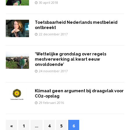
30 april 2018
Toetsbaarheid Nederlands mestbeleid
ontbreekt
22 december 2017
‘Wettelijke grondslag over regels
mestverwerking al kwart eeuw
onvoldoende’
24 november 2017
Klimaat geen argument bij draagvlak voor
CO2-opslag
29 februari 2016
«
1
…
4
5
6