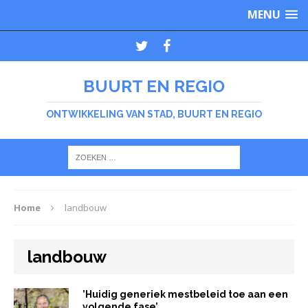
MENU
BUURT EN REGIO
ONTWIKKELING VAN STAD, BUURT EN REGIO
Home
landbouw
landbouw
’Huidig generiek mestbeleid toe aan een
volgende fase’