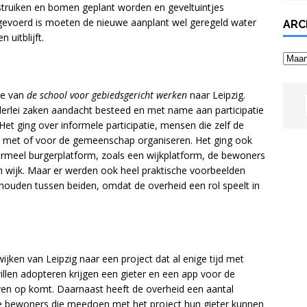
 struiken en bomen geplant worden en geveltuintjes
tgevoerd is moeten de nieuwe aanplant wel geregeld water
ARC
 uitblijft.
Archi
ie van
de school voor gebiedsgericht werken
naar Leipzig.
erlei zaken aandacht besteed en met name aan participatie
et ging over informele participatie, mensen die zelf de
 met of voor de gemeenschap organiseren. Het ging ook
formeel burgerplatform, zoals een wijkplatform, de bewoners
 wijk. Maar er werden ook heel praktische voorbeelden
houden tussen beiden, omdat de overheid een rol speelt in
ijken van Leipzig naar een project dat al enige tijd met
llen adopteren krijgen een gieter en een app voor de
ven op komt. Daarnaast heeft de overheid een aantal
e bewoners die meedoen met het project hun gieter kunnen