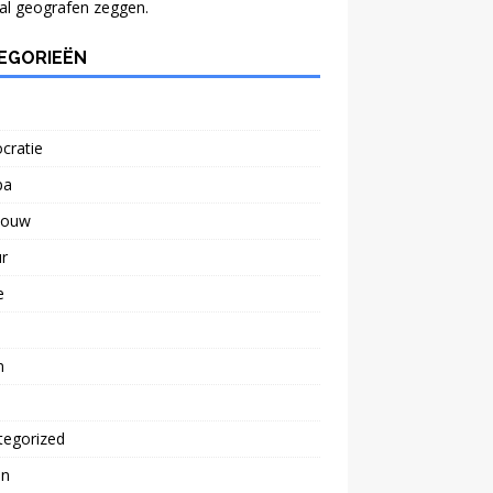
al geografen zeggen.
EGORIEËN
cratie
pa
bouw
r
e
n
tegorized
n