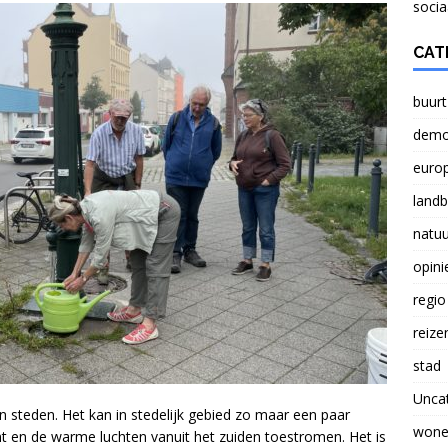
NATUUR
socia
Verlichting lasten boeren probleem voor Nederland
CAT
buurt
Brief aan Paul Smeulders, wethouder in Arnhem.
demo
euro
land
natuu
opini
regio
reize
stad
Unca
in steden. Het kan in stedelijk gebied zo maar een paar
wone
nt en de warme luchten vanuit het zuiden toestromen. Het is