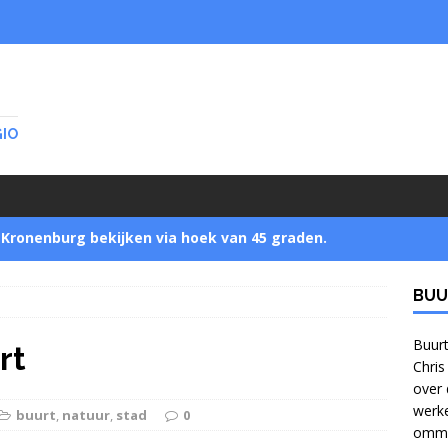
GIO
Kronenburg bekijken via hoek van 45 graden.
BUU
Startnotitie zet buurtbewoners buitenspel
]
Buurt
rt
Chris
over 
Jonge bomen verzamelen in Park Zijpendaal met
werke
buurt
,
natuur
,
stad
0
ommel
bomennu