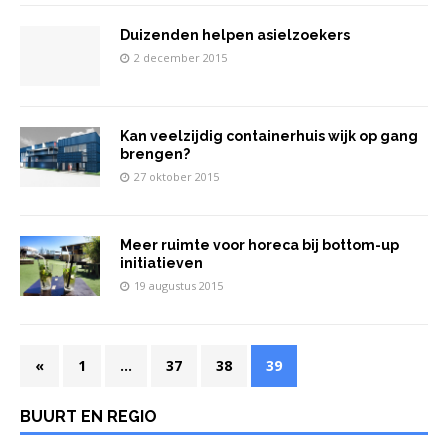
Duizenden helpen asielzoekers
2 december 2015
Kan veelzijdig containerhuis wijk op gang
brengen?
27 oktober 2015
Meer ruimte voor horeca bij bottom-up
initiatieven
19 augustus 2015
«
1
…
37
38
39
BUURT EN REGIO