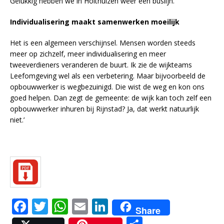
Gelukkig hebben we in Holthuizen weer een buslijn.’
Individualisering maakt samenwerken moeilijk
Het is een algemeen verschijnsel. Mensen worden steeds
meer op zichzelf, meer individualisering en meer
tweeverdieners veranderen de buurt. Ik zie de wijkteams
Leefomgeving wel als een verbetering. Maar bijvoorbeeld de
opbouwwerker is wegbezuinigd. Die wist de weg en kon ons
goed helpen. Dan zegt de gemeente: de wijk kan toch zelf een
opbouwwerker inhuren bij Rijnstad? Ja, dat werkt natuurlijk
niet.’
F
T
W
E
Li
Share
a
w
h
m
n