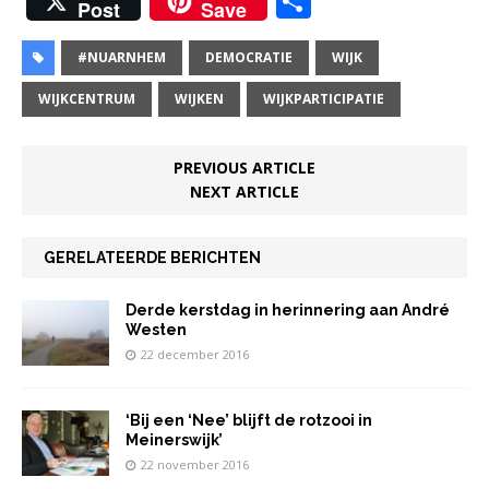
D
Post
Save
c
it
at
ai
k
el
e
te
s
l
e
e
#NUARNHEM
DEMOCRATIE
WIJK
b
r
A
dI
n
WIJKCENTRUM
WIJKEN
WIJKPARTICIPATIE
o
p
n
o
p
PREVIOUS ARTICLE
NEXT ARTICLE
k
GERELATEERDE BERICHTEN
Derde kerstdag in herinnering aan André
Westen
22 december 2016
‘Bij een ‘Nee’ blijft de rotzooi in
Meinerswijk’
22 november 2016