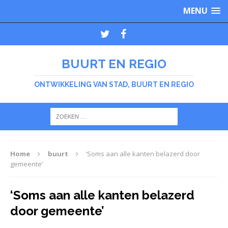
MENU
BUURT EN REGIO
ONTWIKKELING VAN STAD, BUURT EN REGIO
Home
buurt
‘Soms aan alle kanten belazerd door
gemeente’
‘Soms aan alle kanten belazerd
door gemeente’