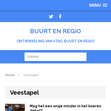
MENU
BUURT EN REGIO
ONTWIKKELING VAN STAD, BUURT EN REGIO
Home
Veestapel
Veestapel
Mag het een onsje minder in het boeren
debat?