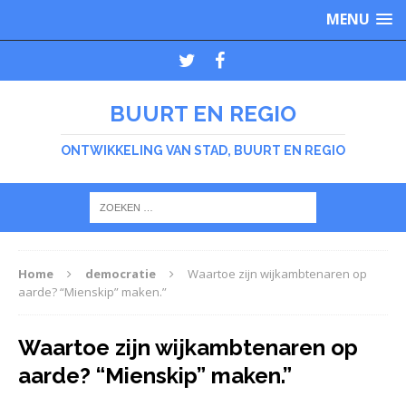
MENU
BUURT EN REGIO
ONTWIKKELING VAN STAD, BUURT EN REGIO
Home
democratie
Waartoe zijn wijkambtenaren op
aarde? “Mienskip” maken.”
Waartoe zijn wijkambtenaren op
aarde? “Mienskip” maken.”