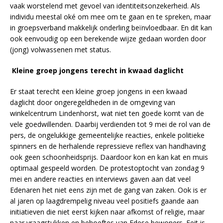
vaak worstelend met gevoel van identiteitsonzekerheid. Als
individu meestal oké om mee om te gaan en te spreken, maar
in groepsverband makkelijk onderling beïnvloedbaar. En dit kan
ook eenvoudig op een berekende wijze gedaan worden door
(jong) volwassenen met status.
Kleine groep jongens terecht in kwaad daglicht
Er staat terecht een kleine groep jongens in een kwaad
daglicht door ongeregeldheden in de omgeving van
winkelcentrum Lindenhorst, wat niet ten goede komt van de
vele goedwillenden. Daarbij verdienden tot 9 mei de rol van de
pers, de ongelukkige gemeentelijke reacties, enkele politieke
spinners en de herhalende repressieve reflex van handhaving
ook geen schoonheidsprijs. Daardoor kon en kan kat en muis
optimaal gespeeld worden. De protestoptocht van zondag 9
mei en andere reacties en interviews gaven aan dat veel
Edenaren het niet eens zijn met de gang van zaken. Ook is er
al jaren op laagdrempelig niveau veel positiefs gaande aan
initiatieven die niet eerst kijken naar afkomst of religie, maar
naar vraagstukken en behoeftes van Edese bewoners. Feit is