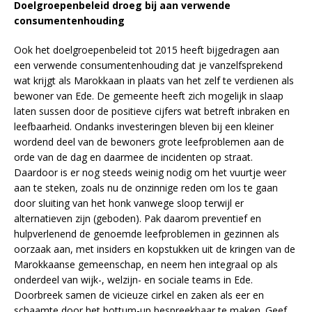
Doelgroepenbeleid droeg bij aan verwende
consumentenhouding
Ook het doelgroepenbeleid tot 2015 heeft bijgedragen aan
een verwende consumentenhouding dat je vanzelfsprekend
wat krijgt als Marokkaan in plaats van het zelf te verdienen als
bewoner van Ede. De gemeente heeft zich mogelijk in slaap
laten sussen door de positieve cijfers wat betreft inbraken en
leefbaarheid. Ondanks investeringen bleven bij een kleiner
wordend deel van de bewoners grote leefproblemen aan de
orde van de dag en daarmee de incidenten op straat.
Daardoor is er nog steeds weinig nodig om het vuurtje weer
aan te steken, zoals nu de onzinnige reden om los te gaan
door sluiting van het honk vanwege sloop terwijl er
alternatieven zijn (geboden). Pak daarom preventief en
hulpverlenend de genoemde leefproblemen in gezinnen als
oorzaak aan, met insiders en kopstukken uit de kringen van de
Marokkaanse gemeenschap, en neem hen integraal op als
onderdeel van wijk-, welzijn- en sociale teams in Ede.
Doorbreek samen de vicieuze cirkel en zaken als eer en
schaamte door het bottum-up bespreekbaar te maken. Geef