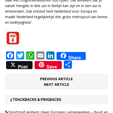
daar een hogesnelheidstrein zou rijden. Dat betekent dat je
vanuit Hengelo in drie uur in Berlijn kan zijn en in een uur in
Amsterdam. Dat ontsluit heel Nederland voor Europa en
maakt Nederland tegelijkertijd één grote metropool van kennis
en bedrijvigheid.’
F
T
W
E
Li
Share
a
w
h
m
n
D
Post
Save
c
it
at
ai
k
el
e
te
s
l
e
e
PREVIOUS ARTICLE
NEXT ARTICLE
b
r
A
dI
n
o
p
n
3 TRACKBACKS & PINGBACKS
o
p
k
‘Sportstad’ Arnhem: meer Europees samenwerken – Buurt en