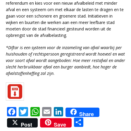
referendum en kies voor een nieuw afvalbeleid met minder
afval en een systeem om met elkaar de lasten te dragen en te
gaan voor een schonere en groenere stad. Initiatieven in
wijken en buurten die werken aan een meer leefbare stad
moeten door de stad financieel gesteund worden uit de
opbrengst van de afvalbelasting.
*Diftar is een systeem voor de inzameling van afval waarbij per
huishouden of rechtspersoon geregistreerd wordt hoeveel en wat
voor soort afval wordt aangeboden: Hoe meer restafval en ander
slecht herbruikbaar afval een burger aanbiedt, hoe hoger de
afvalstoffenheffing zal zijn
.
F
T
W
E
Li
Share
a
w
h
m
n
D
Post
Save
c
it
at
ai
k