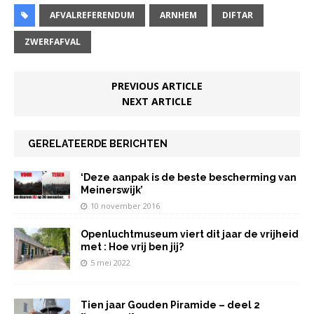
el
e
te
s
l
e
e
AFVALREFERENDUM
ARNHEM
DIFTAR
b
r
A
dI
n
ZWERFAFVAL
o
p
n
o
p
PREVIOUS ARTICLE
NEXT ARTICLE
k
GERELATEERDE BERICHTEN
‘Deze aanpak is de beste bescherming van
Meinerswijk’
10 november 2016
Openluchtmuseum viert dit jaar de vrijheid
met : Hoe vrij ben jij?
5 mei 2022
Tien jaar Gouden Piramide – deel 2