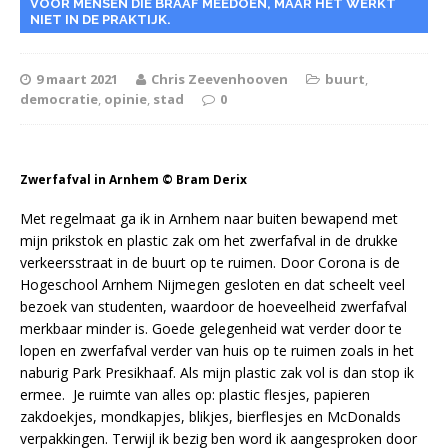
VOOR MENSEN DIE BRAAF MEEDOEN, MAAR HET WERKT
NIET IN DE PRAKTIJK.
9 maart 2021
Chris Zeevenhooven
buurt
,
democratie
,
opinie
,
stad
0
Zwerfafval in Arnhem © Bram Derix
Met regelmaat ga ik in Arnhem naar buiten bewapend met
mijn prikstok en plastic zak om het zwerfafval in de drukke
verkeersstraat in de buurt op te ruimen. Door Corona is de
Hogeschool Arnhem Nijmegen gesloten en dat scheelt veel
bezoek van studenten, waardoor de hoeveelheid zwerfafval
merkbaar minder is. Goede gelegenheid wat verder door te
lopen en zwerfafval verder van huis op te ruimen zoals in het
naburig Park Presikhaaf. Als mijn plastic zak vol is dan stop ik
ermee. Je ruimte van alles op: plastic flesjes, papieren
zakdoekjes, mondkapjes, blikjes, bierflesjes en McDonalds
verpakkingen. Terwijl ik bezig ben word ik aangesproken door