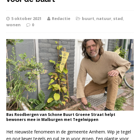
5 oktober 2021
Redactie
buurt
,
natuur
,
stad
,
wonen
0
Bas Roodbergen van Schone Buurt Groene Straat helpt
bewoners mee in Malburgen met Tegelwippen
Het nieuwste fenomeen in de gemeente Arnhem. Wip je tegel
en nog liever tegels en ruil ze in voor groen. Een plantje voor