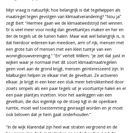
Mijn vraag is natuurlijk; hoe belangrijk is dat tegelwippen als
maatregel tegen gevolgen van klimaatverandering? “Nou ja”
zegt Bert “Hiermee gaan we de klimaatwedstrijd niet winnen.
Er is veel meer voor nodig dan geveltuintjes maken en her en
der de tegels uit de tuinen halen. Maar wat wel belangrijk is, is
dat hierdoor iedereen kan meedoen, arm of rijk, mensen met
een grote tuin of mensen met een klein tuintje van een
woningbouwvereniging.” “En” vertelt Willem; “Je ziet dat juist in
wijken waar je normaal met dit soort klimaatmaatregelen
geen voet aan de grond krijgt, mensen geïnteresseerd zijn. In
Malburgen helpen ze elkaar met de geveltuin. Ze activeren
elkaar. Je krijgt in een keer een stuk meer betrokkenheid door
zoiets simpels als een paar tegels uit je voortuintje halen en er
een paar plantjes inzetten. Voor het aanleggen van een
geveltuin, die dus eigenlijk op de stoep ligt in de openbare
ruimte, moet wel toestemming gevraagd worden en je moet
ook beloven dat je hem gaat onderhouden.”
“In de wijk Klarendal zijn heel wat straten vergroend en de