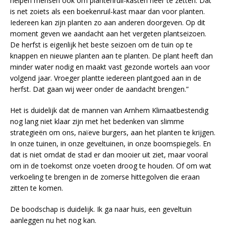
helpen mensen ook om plantenruil-kasten neer te zetten. Dat
is net zoiets als een boekenruil-kast maar dan voor planten.
Iedereen kan zijn planten zo aan anderen doorgeven. Op dit
moment geven we aandacht aan het vergeten plantseizoen.
De herfst is eigenlijk het beste seizoen om de tuin op te
knappen en nieuwe planten aan te planten. De plant heeft dan
minder water nodig en maakt vast gezonde wortels aan voor
volgend jaar. Vroeger plantte iedereen plantgoed aan in de
herfst. Dat gaan wij weer onder de aandacht brengen.”
Het is duidelijk dat de mannen van Arnhem Klimaatbestendig
nog lang niet klaar zijn met het bedenken van slimme
strategieën om ons, naïeve burgers, aan het planten te krijgen.
In onze tuinen, in onze geveltuinen, in onze boomspiegels. En
dat is niet omdat de stad er dan mooier uit ziet, maar vooral
om in de toekomst onze voeten droog te houden. Of om wat
verkoeling te brengen in de zomerse hittegolven die eraan
zitten te komen.
De boodschap is duidelijk. Ik ga naar huis, een geveltuin
aanleggen nu het nog kan.