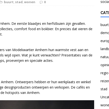
NATUUR
socia
buurt
,
stad
,
wonen
0
Verlichting lasten boeren probleem voor Nederland
CAT
rnhem. De eerste blaadjes en herfstbuien zijn gevallen.
buurt
lecties, comfort food en bokbier. En precies dat vieren de
Brief aan Paul Smeulders, wethouder in Arnhem.
demo
t.
euro
land
mers van Modekwartier Arnhem hun warmste vest aan en
els wijd open. Wat je kunt verwachten? Presentaties van de
natuu
ps, proeverijen en speciale acties.
opini
.
regio
reize
in Arnhem. Ontwerpers hebben er hun werkplaats en winkel
ige designproducten ontwerpen en verkopen. De cafés en
stad
t de hotspots van Arnhem.
Unca
wone