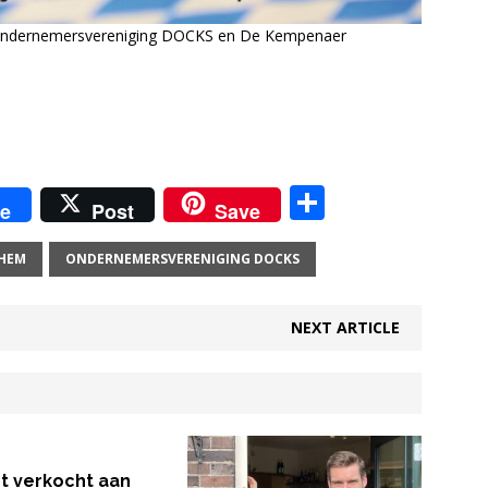
 ondernemersvereniging DOCKS en De Kempenaer
D
e
Post
Save
el
e
HEM
ONDERNEMERSVERENIGING DOCKS
n
NEXT ARTICLE
rt verkocht aan