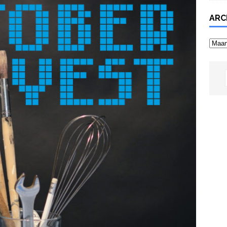
ARC
Archi