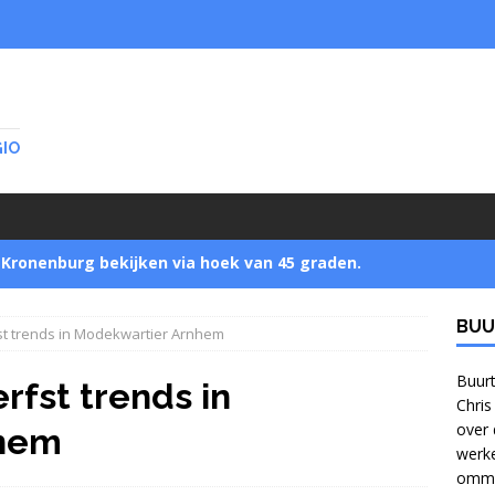
GIO
Kronenburg bekijken via hoek van 45 graden.
BUU
st trends in Modekwartier Arnhem
Startnotitie zet buurtbewoners buitenspel
]
Buurt
rfst trends in
Chris
over 
nhem
Jonge bomen verzamelen in Park Zijpendaal met
werke
ommel
bomennu