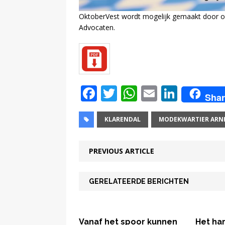
OktoberVest wordt mogelijk gemaakt door
Advocaten.
F
T
W
E
Li
Shar
a
w
h
m
n
c
it
at
ai
k
KLARENDAL
MODEKWARTIER ARN
e
te
s
l
e
PREVIOUS ARTICLE
b
r
A
dI
o
p
n
GERELATEERDE BERICHTEN
o
p
k
Vanaf het spoor kunnen
Het ha