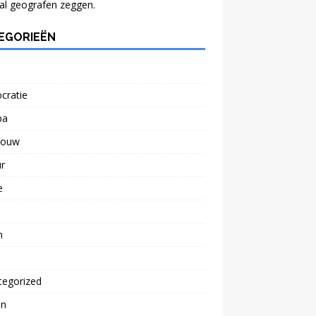
al geografen zeggen.
EGORIEËN
cratie
pa
bouw
r
e
n
tegorized
n