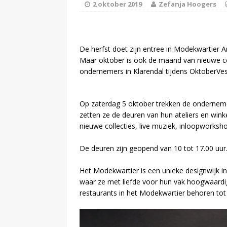
2 oktober 2019
Zefanja Hoogers
[ 13 februari 2024 ]
DEMOCRATIE
De herfst doet zijn entree in Modekwartier A
Maar oktober is ook de maand van nieuwe col
[ 24 februari 2026 ]
ondernemers in Klarendal tijdens OktoberVes
BUURT
Op zaterdag 5 oktober trekken de onderne
zetten ze de deuren van hun ateliers en wink
nieuwe collecties, live muziek, inloopworksho
De deuren zijn geopend van 10 tot 17.00 uur
Het Modekwartier is een unieke designwijk 
waar ze met liefde voor hun vak hoogwaard
restaurants in het Modekwartier behoren to