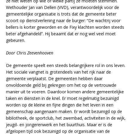
ze niet weten op wie of welke partij ze moeten stemmen.
Wethouder Jan van Dellen (VVD), verantwoordelijk voor de
gemeentelijke organisatie is trots dat de gemeente beter
scoort op dienstverlening naar de burger: “De wachtrij voor
bellers is korter geworden en de Fixy klachten worden steeds
beter afgehandeld”. Hij beaamt dat er nog wel veel moet
gebeuren.
Door Chris Zeevenhooven
De gemeente speelt een steeds belangrijkere rol in ons leven.
Het sociale vangnet is grotendeels van het rijk naar de
gemeente verplaatst. De gemeenten hebben daar
onvoldoende geld bij gekregen om het op de vertrouwde
manier uit te voeren. Daardoor komen andere gemeentelijke
taken en diensten in de knel. Er moet regelmatig bezuinigd
worden op de kleine en fijne dingen die het leven in een
gemeenschap aangenaam maken. Er wordt bezuinigd op de
bibliotheek, de sportclub, het zwembad, activiteiten in de wijk,
jeugd- en jongerenwerk en het buurthuis. Maar er is de
afgelopen tijd ook bezuinigd op de organisatie van de