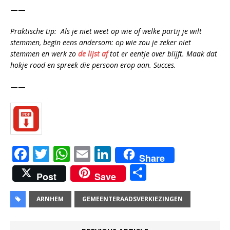
——
Praktische tip: Als je niet weet op wie of welke partij je wilt
stemmen, begin eens andersom: op wie zou je zeker niet
stemmen en werk zo
de lijst af
tot er eentje over blijft. Maak dat
hokje rood en spreek die persoon erop aan. Succes.
——
F
T
W
E
Li
Share
a
w
h
m
n
D
Post
Save
c
it
at
ai
k
el
e
te
s
l
e
e
ARNHEM
GEMEENTERAADSVERKIEZINGEN
b
r
A
dI
n