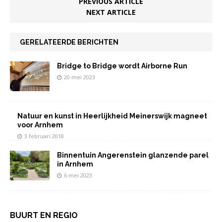
o
p
n
PREVIOUS ARTICLE
NEXT ARTICLE
o
p
k
GERELATEERDE BERICHTEN
Bridge to Bridge wordt Airborne Run
20 mei 2023
Natuur en kunst in Heerlijkheid Meinerswijk magneet
voor Arnhem
3 februari 2018
Binnentuin Angerenstein glanzende parel
in Arnhem
6 mei 2023
BUURT EN REGIO