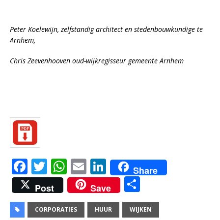
Peter Koelewijn, zelfstandig architect en stedenbouwkundige te
Arnhem,
Chris Zeevenhooven oud-wijkregisseur gemeente Arnhem
F
T
W
E
Li
Share
a
w
h
m
n
D
Post
Save
c
it
at
ai
k
el
e
te
s
l
e
e
CORPORATIES
HUUR
WIJKEN