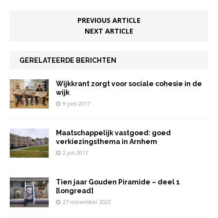
b
r
A
dI
n
o
p
n
PREVIOUS ARTICLE
NEXT ARTICLE
o
p
k
GERELATEERDE BERICHTEN
Wijkkrant zorgt voor sociale cohesie in de
wijk
9 juni 2017
Maatschappelijk vastgoed: goed
verkiezingsthema in Arnhem
2 juli 2017
Tien jaar Gouden Piramide – deel 1
[longread]
27 november 2023