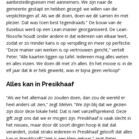
aanbestedingseisen met aannemers. We zijn naar de
gemeente gestapt en hebben gezegd: we willen van die
verplichtingen af. Als we dit doen, doen we dit samen én met
plezier. Dat was toen best tegendraads.” De bouw van de
Eusebius werd op een Lean-manier georganiseerd. De Lean-
filosofie houdt onder andere in dat iedereen van elkaar leert,
zodat er zo minder kans is op verspilling en meer op perfectie.
“Deze manier van werken is op vertrouwen gericht,” vertelt
Peter. “Alle kaarten liggen op tafel. Iedereen mag alles weten
en alles inzien. We doen dit met z’n allen. En het mooie is: in de
elf jaar dat ik er heb gewerkt, was er bijna geen verloop!”
Alles kan in Presikhaaf
“Als we het allemaal zo zouden doen, dan zou de wereld er
heel anders uit zien,” zegt Melvin. “We zijn blij dat we gezien
zijn door deze lokale held. Dat is niet vanzelfsprekend. Deze
gift zegt ons dat we er mogen zijn. Presikhaaf is vaak slecht in
het nieuws, maar door dit soort dingen hoop ik dat dat
verandert, zodat straks iedereen in Presikhaaf gelooft dat alles
kan in Presikhaaf!” “Het is een klein gebaar,” zegt Peter