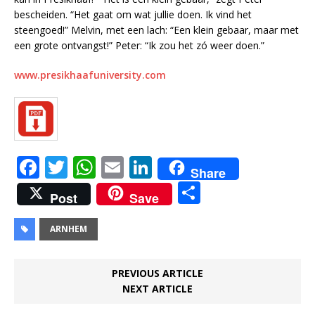
bescheiden. “Het gaat om wat jullie doen. Ik vind het
steengoed!” Melvin, met een lach: “Een klein gebaar, maar met
een grote ontvangst!” Peter: “Ik zou het zó weer doen.”
www.presikhaafuniversity.com
F
T
W
E
Li
Share
a
w
h
m
n
D
Post
Save
c
it
at
ai
k
el
e
te
s
l
e
e
ARNHEM
b
r
A
dI
n
o
p
n
PREVIOUS ARTICLE
NEXT ARTICLE
o
p