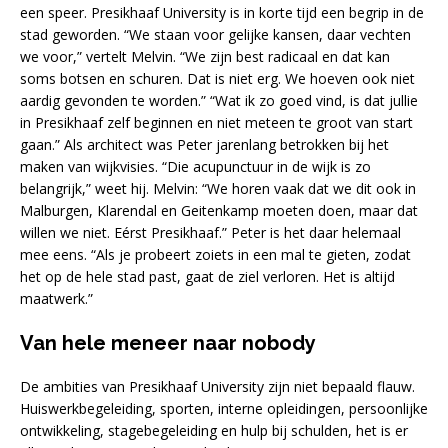
een speer. Presikhaaf University is in korte tijd een begrip in de
stad geworden. “We staan voor gelijke kansen, daar vechten
we voor,” vertelt Melvin. “We zijn best radicaal en dat kan
soms botsen en schuren. Dat is niet erg. We hoeven ook niet
aardig gevonden te worden.” “Wat ik zo goed vind, is dat jullie
in Presikhaaf zelf beginnen en niet meteen te groot van start
gaan.” Als architect was Peter jarenlang betrokken bij het
maken van wijkvisies. “Die acupunctuur in de wijk is zo
belangrijk,” weet hij. Melvin: “We horen vaak dat we dit ook in
Malburgen, Klarendal en Geitenkamp moeten doen, maar dat
willen we niet. Eérst Presikhaaf.” Peter is het daar helemaal
mee eens. “Als je probeert zoiets in een mal te gieten, zodat
het op de hele stad past, gaat de ziel verloren. Het is altijd
maatwerk.”
Van hele meneer naar nobody
De ambities van Presikhaaf University zijn niet bepaald flauw.
Huiswerkbegeleiding, sporten, interne opleidingen, persoonlijke
ontwikkeling, stagebegeleiding en hulp bij schulden, het is er