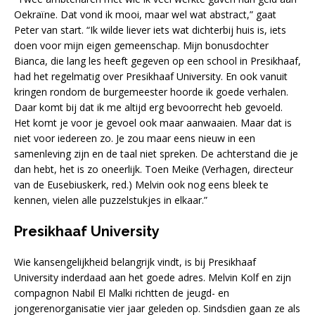
Oekraïne. Dat vond ik mooi, maar wel wat abstract,” gaat
Peter van start. “Ik wilde liever iets wat dichterbij huis is, iets
doen voor mijn eigen gemeenschap. Mijn bonusdochter
Bianca, die lang les heeft gegeven op een school in Presikhaaf,
had het regelmatig over Presikhaaf University. En ook vanuit
kringen rondom de burgemeester hoorde ik goede verhalen.
Daar komt bij dat ik me altijd erg bevoorrecht heb gevoeld.
Het komt je voor je gevoel ook maar aanwaaien. Maar dat is
niet voor iedereen zo. Je zou maar eens nieuw in een
samenleving zijn en de taal niet spreken. De achterstand die je
dan hebt, het is zo oneerlijk. Toen Meike (Verhagen, directeur
van de Eusebiuskerk, red.) Melvin ook nog eens bleek te
kennen, vielen alle puzzelstukjes in elkaar.”
Presikhaaf University
Wie kansengelijkheid belangrijk vindt, is bij Presikhaaf
University inderdaad aan het goede adres. Melvin Kolf en zijn
compagnon Nabil El Malki richtten de jeugd- en
jongerenorganisatie vier jaar geleden op. Sindsdien gaan ze als