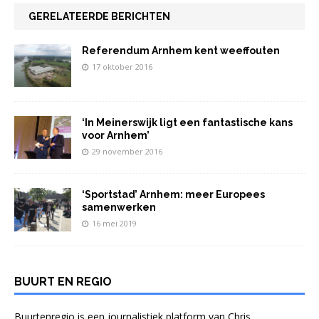
k
GERELATEERDE BERICHTEN
Referendum Arnhem kent weeffouten
17 oktober 2016
‘In Meinerswijk ligt een fantastische kans
voor Arnhem’
29 november 2016
‘Sportstad’ Arnhem: meer Europees
samenwerken
16 mei 2019
BUURT EN REGIO
Buurtenregio is een journalistiek platform van Chris