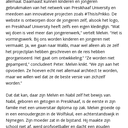
allemaal. Daarnaast kunnen kinderen en jongeren
gebruikmaken van het netwerk van Presikhaaf University en
meedoen aan innovatieve projecten zoals #ThisIsPrikko. De
website is ontworpen door de jongeren zelf, alsook het logo,
en Presikhaaf University heeft zelfs een eigen kledinglijn. “Wat
wij doen is veel meer dan jongerenwerk,” vertelt Melvin. “Het is
vormingswerk. Bij ons worden kinderen en jongeren niet
vermaakt. Ja, we gaan naar Walibi, maar wel alleen als ze zelf
het projectplan hebben geschreven en de reis hebben
georganiseerd. Het gaat om ontwikkeling.” “Ze worden niet
gepamperd,” concludeert Peter. Melvin knikt. “We zijn aan het
opvoeden. Ze hoeven echt niet allemaal architect te worden,
maar we willen wel dat ze de beste versie van zichzelf
worden.”
Dat dat kan, daar zijn Melvin en Nabil zelf het bewijs van.
Nabil, geboren en getogen in Presikhaaf, is de eerste in zijn
familie met een universitair diploma op zak. Melvin groeide op
in een eenoudergezin in de Wolfskuil, een achterstandswijk in
Nijmegen. Zijn moeder zat in de bijstand. Hij maakte zijn
school niet af, werd profvoetballer en dacht een gouden