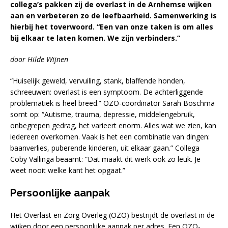
collega’s pakken zij de overlast in de Arnhemse wijken
aan en verbeteren zo de leefbaarheid. Samenwerking is
hierbij het toverwoord. “Een van onze taken is om alles
bij elkaar te laten komen. We zijn verbinders.”
door Hilde Wijnen
“Huiselijk geweld, vervuiling, stank, blaffende honden,
schreeuwen: overlast is een symptoom. De achterliggende
problematiek is heel breed.” OZO-coördinator Sarah Boschma
somt op: “Autisme, trauma, depressie, middelengebruik,
onbegrepen gedrag, het varieert enorm. Alles wat we zien, kan
iedereen overkomen. Vaak is het een combinatie van dingen:
baanverlies, puberende kinderen, uit elkaar gaan.” Collega
Coby Vallinga beaamt: “Dat maakt dit werk ook zo leuk. Je
weet nooit welke kant het opgaat.”
Persoonlijke aanpak
Het Overlast en Zorg Overleg (OZO) bestrijdt de overlast in de
wijken door een persoonlijke aanpak per adres. Een OZO-