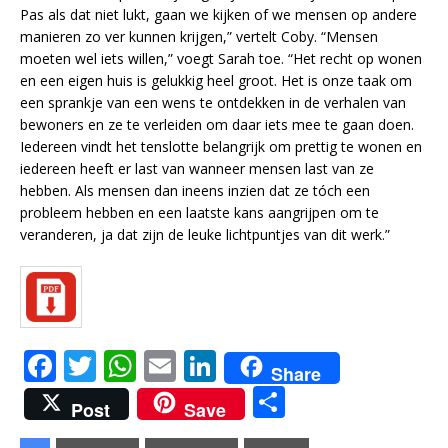
Pas als dat niet lukt, gaan we kijken of we mensen op andere
manieren zo ver kunnen krijgen,” vertelt Coby. “Mensen
moeten wel iets willen,” voegt Sarah toe. “Het recht op wonen
en een eigen huis is gelukkig heel groot. Het is onze taak om
een sprankje van een wens te ontdekken in de verhalen van
bewoners en ze te verleiden om daar iets mee te gaan doen.
Iedereen vindt het tenslotte belangrijk om prettig te wonen en
iedereen heeft er last van wanneer mensen last van ze
hebben. Als mensen dan ineens inzien dat ze tóch een
probleem hebben en een laatste kans aangrijpen om te
veranderen, ja dat zijn de leuke lichtpuntjes van dit werk.”
F
T
W
E
Li
Share
a
w
h
m
n
D
Post
Save
c
it
at
ai
k
el