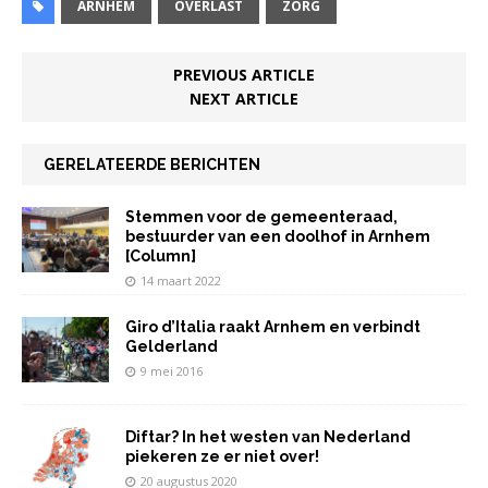
e
te
s
l
e
e
ARNHEM
OVERLAST
ZORG
b
r
A
dI
n
o
p
n
PREVIOUS ARTICLE
NEXT ARTICLE
o
p
k
GERELATEERDE BERICHTEN
Stemmen voor de gemeenteraad,
bestuurder van een doolhof in Arnhem
[Column]
14 maart 2022
Giro d’Italia raakt Arnhem en verbindt
Gelderland
9 mei 2016
Diftar? In het westen van Nederland
piekeren ze er niet over!
20 augustus 2020