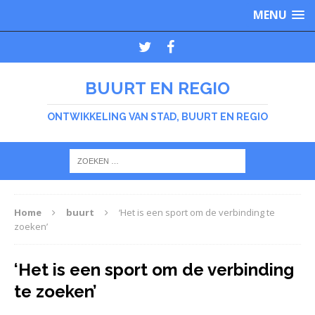
MENU
BUURT EN REGIO
ONTWIKKELING VAN STAD, BUURT EN REGIO
Home
buurt
‘Het is een sport om de verbinding te
zoeken’
‘Het is een sport om de verbinding
te zoeken’