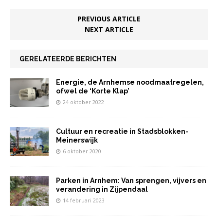
o
p
n
o
p
PREVIOUS ARTICLE
NEXT ARTICLE
k
GERELATEERDE BERICHTEN
Energie, de Arnhemse noodmaatregelen,
ofwel de ‘Korte Klap’
24 oktober 2022
Cultuur en recreatie in Stadsblokken-
Meinerswijk
6 oktober 2020
Parken in Arnhem: Van sprengen, vijvers en
verandering in Zijpendaal
14 februari 2023