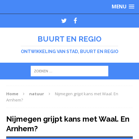
MENU
BUURT EN REGIO
ONTWIKKELING VAN STAD, BUURT EN REGIO
Home
natuur
Nijmegen grijpt kans met Waal. En
Arnhem?
Nijmegen grijpt kans met Waal. En
Arnhem?