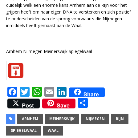
duidelijk welk een enorme kans Arnhem aan de Rijn voor het
grijpen heeft om haar eigen DNA te versterken en zich positief
te onderscheiden van de sprong voorwaarts die Nijmegen
inmiddels heeft gemaakt aan de Waal.
Arnhem Nijmegen Meinerswijk Spiegelwaal
F
T
W
E
Li
Share
a
w
h
m
n
D
Post
Save
c
it
at
ai
k
el
e
te
s
l
e
e
ARNHEM
MEINERSWIJK
NIJMEGEN
RIJN
b
r
A
dI
n
SPIEGELWAAL
WAAL