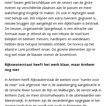
rivier” kwam geld beschikbaar om de oevers van de grote
rivieren op verschillende plaatsen aan te passen en meer
waterberging mogelijk te maken. Zo ook in Nijmegen waar
met behulp van 360 miljoen een extra rivierarm gegraven is,
nieuwe bruggen zijn aangelegd en een dijklichaam is bestraat.
De nieuwe, zogenaamde Spiegelwaal, is een attractie van
formaat waar je zittend als op een tribune de stad kunt
bekijken en beleven. Fietsers, hardlopers en wandelaars
hebben deze hotspot inmiddels ontdekt. De horeca op het
eiland in Lent profiteert ervan. De groene elementen zijn er
nog wel maar de blauwe voeren de boventoon.
Rijkswaterstaat heeft het werk klaar, maar Arnhem
nog niet
In Arnhem heeft Rijkswaterstaat de werken voor “ruimte voor
de rivier” ook afgerond. Hier is de waterberging aangebracht in
de Groene Rivier tussen de Rijn en Malburgen, de eerste wijk in
Arnhem Zuid, en meer stroomafwaarts in de uiterwaarden van
Meinerswijk. In Arnhem zijn de veranderingen opgegaan in het
groene landschap en wordt niet zoals in Nijmegen de