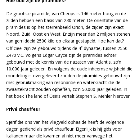
Hoe oud zijn de piramides?
De grootste piramide, van Cheops is 146 meter hoog en de
zijden hebben een basis van 230 meter. De oriëntatie van de
piramides is op het sterrenbeeld Orion, de zijden zijn exact
Noord, Zuid, Oost en West. Er zijn meer dan 2 miljoen stenen
van gemiddeld 2500 kilo op elkaar gestapeld. Hoe kan dat?
e
Officieel zijn ze gebouwd tijdens de 4
dynastie, tussen 2550 –
2470 v.C. Volgens Edgar Cayce zijn de piramides echter
gebouwd met de kennis van de nazaten van Atlantis, zo’n
10.000 jaar geleden. En volgens de oude inheemse wijsheid die
mondeling is overgeleverd zouden de piramides gebouwd zijn
met gebruikmaking van resonantie en waterkracht die de
zwaartekracht zouden opheffen, zo’n 50.000 jaar geleden. In
het boek The land of Osiris vertelt Stephen S. Mehler hierover.
Privé chauffeur
Sjerif die ons van het vliegveld ophaalde heeft de volgende
dagen gediend als privé chauffeur. Eigenlijk is hij gids voor
Italianen maar die kwamen al niet meer vanwege het