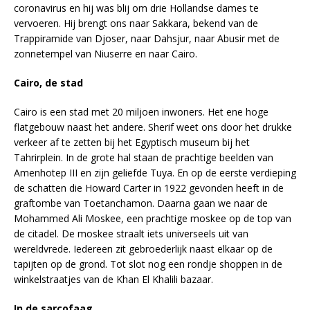
coronavirus en hij was blij om drie Hollandse dames te
vervoeren. Hij brengt ons naar Sakkara, bekend van de
Trappiramide van Djoser, naar Dahsjur, naar Abusir met de
zonnetempel van Niuserre en naar Cairo.
Cairo, de stad
Cairo is een stad met 20 miljoen inwoners. Het ene hoge
flatgebouw naast het andere. Sherif weet ons door het drukke
verkeer af te zetten bij het Egyptisch museum bij het
Tahrirplein. In de grote hal staan de prachtige beelden van
Amenhotep III en zijn geliefde Tuya. En op de eerste verdieping
de schatten die Howard Carter in 1922 gevonden heeft in de
graftombe van Toetanchamon. Daarna gaan we naar de
Mohammed Ali Moskee, een prachtige moskee op de top van
de citadel. De moskee straalt iets universeels uit van
wereldvrede. Iedereen zit gebroederlijk naast elkaar op de
tapijten op de grond. Tot slot nog een rondje shoppen in de
winkelstraatjes van de Khan El Khalili bazaar.
In de sarcofaag