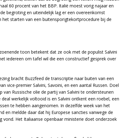
aal 60 procent van het BBP. Italië moest vorig najaar en
 de begroting en uiteindelijk lag er een overeenkomst
het starten van een buitensporigtekortprocedure bij de
rzoenende toon betekent dat ze ook met de populist Salvini
et iedereen om tafel wil die een constructief gesprek over
kiezing bracht Buzzfeed de transcriptie naar buiten van een
n vice-premier Salvini, Savoini, en een aantal Russen. Doel
 van Russische olie de partij van Salvini te ondersteunen
e deal werkelijk voltooid is en Salvini ontkent een roebel, een
Russen te hebben aangenomen. In dezelfde week van het
land en meldde daar dat hij Europese sancties vanwege de
g vond. Het Italiaanse openbaar ministerie doet onderzoek