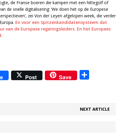
oogte, de Franse boeren die kampen met een hittegolf of
an de snelle digitalisering: ‘We doen het op de Europese
erspectieven’, zei Von der Leyen afgelopen week, die verder
 Europa.
En voor een Spitzenkandidatensysteem dat
ur van de Europese regeringsleiders. En het Europees
d.
D
e
Post
Save
el
e
n
NEXT ARTICLE