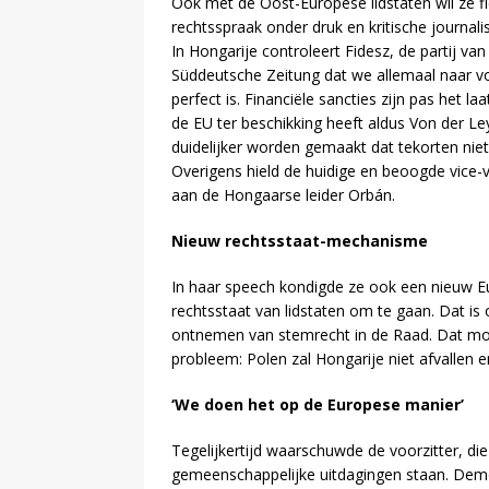
Ook met de Oost-Europese lidstaten wil ze fl
rechtsspraak onder druk en kritische journali
In Hongarije controleert Fidesz, de partij v
Süddeutsche Zeitung dat we allemaal naar vo
perfect is. Financiële sancties zijn pas het l
de EU ter beschikking heeft aldus Von der 
duidelijker worden gemaakt dat tekorten nie
Overigens hield de huidige en beoogde vice-
aan de Hongaarse leider Orbán.
Nieuw rechtsstaat-mechanisme
In haar speech kondigde ze ook een nieuw 
rechtsstaat van lidstaten om te gaan. Dat is 
ontnemen van stemrecht in de Raad. Dat mo
probleem: Polen zal Hongarije niet afvallen
‘We doen het op de Europese manier’
Tegelijkertijd waarschuwde de voorzitter, di
gemeenschappelijke uitdagingen staan. Demog