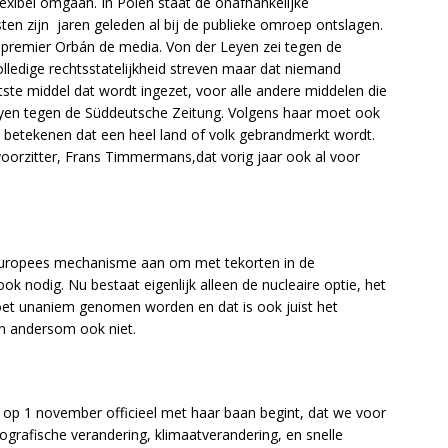
exibel omgaan. In Polen staat de onafhankelijke
sten zijn jaren geleden al bij de publieke omroep ontslagen.
an premier Orbán de media. Von der Leyen zei tegen de
lledige rechtsstatelijkheid streven maar dat niemand
aatste middel dat wordt ingezet, voor alle andere middelen die
Leyen tegen de Süddeutsche Zeitung. Volgens haar moet ook
t betekenen dat een heel land of volk gebrandmerkt wordt.
voorzitter, Frans Timmermans,dat vorig jaar ook al voor
Europees mechanisme aan om met tekorten in de
ook nodig. Nu bestaat eigenlijk alleen de nucleaire optie, het
et unaniem genomen worden en dat is ook juist het
 en andersom ook niet.
e op 1 november officieel met haar baan begint, dat we voor
rafische verandering, klimaatverandering, en snelle