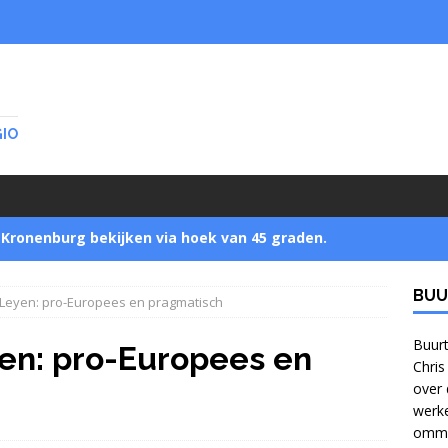
GIO
Kronenburg bekijken via hoek van 45 graden.
BUU
 Leyen: pro-Europees en pragmatisch
Startnotitie zet buurtbewoners buitenspel
]
Buurt
yen: pro-Europees en
Chris
over 
Jonge bomen verzamelen in Park Zijpendaal met
werke
ommel
bomennu