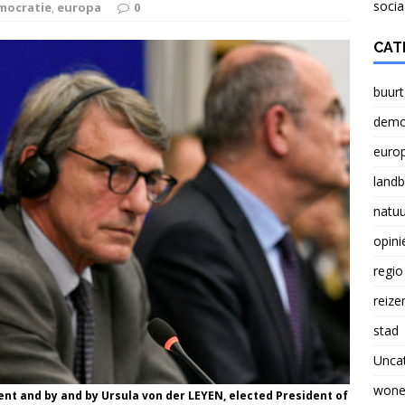
NATUUR
socia
mocratie
,
europa
0
Verlichting lasten boeren probleem voor Nederland
CAT
buurt
Brief aan Paul Smeulders, wethouder in Arnhem.
demo
euro
land
natuu
opini
regio
reize
stad
Unca
wone
ent and by and by Ursula von der LEYEN, elected President of