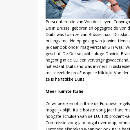
Persconferentie van Von der Leyen. Copyrigh
De in Brussel geboren en opgegroeide Von d
Duits was toen ze van Brussel naar Duitslan
onlangs meldde op gezag van Jeanine Hennis-P
je daar ook onder mag verstaan-ST) was’. Wa
geschat. De Duitse politicologe Daniele Braun 
negentig in de EU een vervangingsvaderland
natiestaat Duitsland was immers in diskredi
met dezelfde pro-Europese blik kijkt Von der
ze is hartstikke Duits.
Meer ruimte Italië
Ze wil bekijken of in Italië de Europese reg
mogelijk blijft. Italië botste vorig jaar hard
hoogste schulden van de EU, 130 procent van
Commissie vorig jaar nogal overhoop, omdat 
Europese afspraken waarvoor ook Italië heef