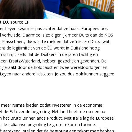
t EU, source EP
er Leyen kwam er pas achter dat ze naast Europees ook
d verhuisde. Daarmee is ze eigenlijk meer Duits dan de NOS
lasschaert, die wist te melden dat ze ‘niet zo Duits (wat
nt de legitimiteit van de EU wordt in Duitsland hoog
schrijft zelfs dat de Duitsers in de jaren tachtig en
, een Ersatz-Vaterland, hebben gezocht en gevonden. De
et geraakt door de holocaust en twee wereldoorlogen. En
 Leyen naar andere lidstaten. Je zou dus ook kunnen zeggen:
els meer ruimte bieden zodat investeren in de economie
 met de EU over de begroting. Het land heeft de op een na
 het Bruto Binnenlands Product. Met Italië lag de Europese
de Italiaanse begroting te grote tekorten toonde.
t getekend, stellen dat de begroting een tekort mag hebben