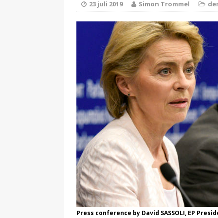
23 juli 2019
Simon Trommel
de
[ 13 februari 2024 ]
DEMOCRATIE
[ 24 februari 2026 ]
BUURT
Press conference by David SASSOLI, EP Presid