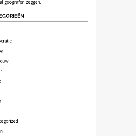
al geografen zeggen.
EGORIEËN
cratie
pa
bouw
r
e
n
tegorized
n