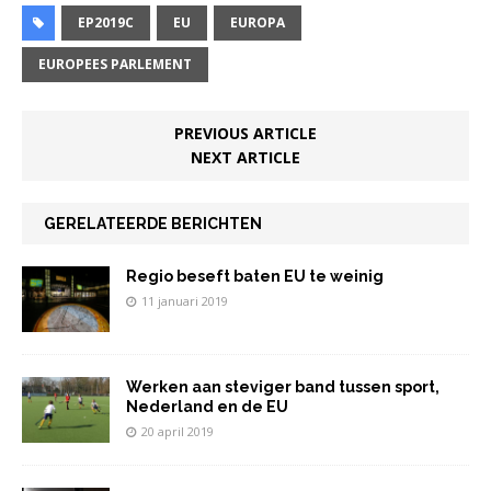
el
e
te
s
l
e
e
EP2019C
EU
EUROPA
b
r
A
dI
n
EUROPEES PARLEMENT
o
p
n
o
p
PREVIOUS ARTICLE
NEXT ARTICLE
k
GERELATEERDE BERICHTEN
Regio beseft baten EU te weinig
11 januari 2019
Werken aan steviger band tussen sport,
Nederland en de EU
20 april 2019