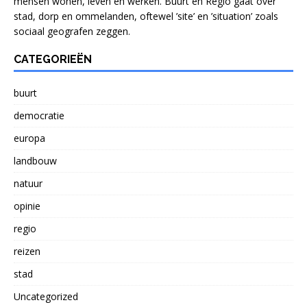
mensen wonen, leven en werken. Buurt en Regio gaat over
stad, dorp en ommelanden, oftewel ’site’ en ’situation’ zoals
sociaal geografen zeggen.
CATEGORIEËN
buurt
democratie
europa
landbouw
natuur
opinie
regio
reizen
stad
Uncategorized