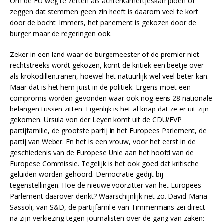
Om de EU weg te zetten als achterkamertjeskampioen of
zeggen dat stemmen geen zin heeft is daarom veel te kort
door de bocht. Immers, het parlement is gekozen door de
burger maar de regeringen ook.
Zeker in een land waar de burgemeester of de premier niet
rechtstreeks wordt gekozen, komt de kritiek een beetje over
als krokodillentranen, hoewel het natuurlijk wel veel beter kan.
Maar dat is het hem juist in de politiek. Ergens moet een
compromis worden gevonden waar ook nog eens 28 nationale
belangen tussen zitten. Eigenlijk is het al knap dat ze er uit zijn
gekomen. Ursula von der Leyen komt uit de CDU/EVP
partijfamilie, de grootste partij in het Europees Parlement, de
partij van Weber. En het is een vrouw, voor het eerst in de
geschiedenis van de Europese Unie aan het hoofd van de
Europese Commissie. Tegelijk is het ook goed dat kritische
geluiden worden gehoord. Democratie gedijt bij
tegenstellingen. Hoe de nieuwe voorzitter van het Europees
Parlement daarover denkt? Waarschijnlijk net zo. David-Maria
Sassoli, van S&D, de partijfamilie van Timmermans zei direct
na zijn verkiezing tegen journalisten over de gang van zaken: