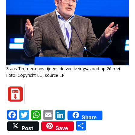
Frans Timmermans tijdens de verkiezingsavond op 26 mei.
Foto: Copyricht EU, source EP.
F
T
W
E
Li
Share
a
w
h
m
n
D
Post
Save
c
it
at
ai
k