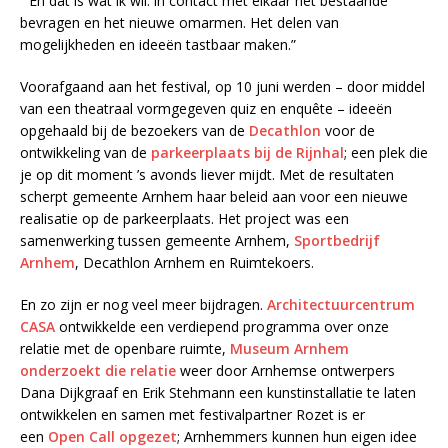
“ En dat is wat ik wil: in contact met elkaar het bestaande
bevragen en het nieuwe omarmen. Het delen van
mogelijkheden en ideeën tastbaar maken.”
Voorafgaand aan het festival, op 10 juni werden – door middel
van een theatraal vormgegeven quiz en enquête – ideeën
opgehaald bij de bezoekers van de
Decathlon
voor de
ontwikkeling van de
parkeerplaats bij de Rijnhal
; een plek die
je op dit moment ’s avonds liever mijdt. Met de resultaten
scherpt gemeente Arnhem haar beleid aan voor een nieuwe
realisatie op de parkeerplaats. Het project was een
samenwerking tussen gemeente Arnhem,
Sportbedrijf
Arnhem
, Decathlon Arnhem en Ruimtekoers.
En zo zijn er nog veel meer bijdragen.
Architectuurcentrum
CASA
ontwikkelde een verdiepend programma over onze
relatie met de openbare ruimte,
Museum Arnhem
onderzoekt die relatie
weer door Arnhemse ontwerpers
Dana Dijkgraaf en Erik Stehmann een kunstinstallatie te laten
ontwikkelen en samen met festivalpartner Rozet is er
een
Open Call opgezet
; Arnhemmers kunnen hun eigen idee