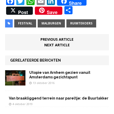
F
T
W
E
Li
Share
a
w
h
m
n
D
Post
Save
c
it
at
ai
k
el
e
te
s
l
e
e
FESTIVAL
MALBURGEN
RUIMTEKOERS
b
r
A
dI
n
o
p
n
PREVIOUS ARTICLE
NEXT ARTICLE
o
p
k
GERELATEERDE BERICHTEN
Utopie van Arnhem gezien vanuit
Amsterdams gezichtspunt
13 oktober 2016
Van braakliggend terrein naar pareltje: de Buurtakker
4 oktober 2019