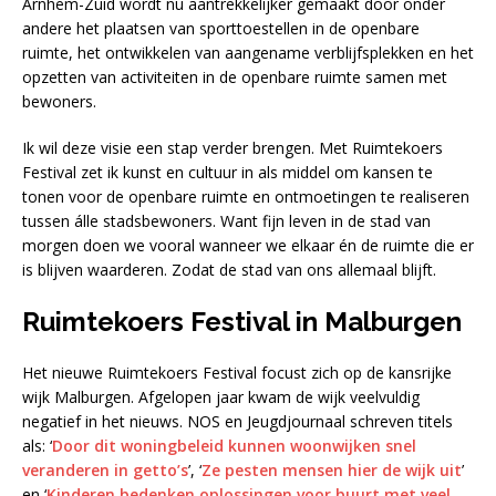
Arnhem-Zuid wordt nu aantrekkelijker gemaakt door onder
andere het plaatsen van sporttoestellen in de openbare
ruimte, het ontwikkelen van aangename verblijfsplekken en het
opzetten van activiteiten in de openbare ruimte samen met
bewoners.
Ik wil deze visie een stap verder brengen. Met Ruimtekoers
Festival zet ik kunst en cultuur in als middel om kansen te
tonen voor de openbare ruimte en ontmoetingen te realiseren
tussen álle stadsbewoners. Want fijn leven in de stad van
morgen doen we vooral wanneer we elkaar én de ruimte die er
is blijven waarderen. Zodat de stad van ons allemaal blijft.
Ruimtekoers Festival in Malburgen
Het nieuwe Ruimtekoers Festival focust zich op de kansrijke
wijk Malburgen. Afgelopen jaar kwam de wijk veelvuldig
negatief in het nieuws. NOS en Jeugdjournaal schreven titels
als: ‘
Door dit woningbeleid kunnen woonwijken snel
veranderen in getto’s
’, ‘
Ze pesten mensen hier de wijk uit
’
en ‘
Kinderen bedenken oplossingen voor buurt met veel