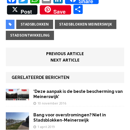
Share
a
w
h
m
n
D
Post
Save
c
it
at
ai
k
el
e
te
s
l
e
e
STADSBLOKKEN
STADSBLOKKEN MEINERSWIJK
b
r
A
dI
n
STADSONTWIKKELING
o
p
n
o
p
PREVIOUS ARTICLE
NEXT ARTICLE
k
GERELATEERDE BERICHTEN
‘Deze aanpak is de beste bescherming van
Meinerswijk’
10 november 2016
Bang voor overstromingen? Niet in
Stadsblokken-Meinerswijk
1 april 2019